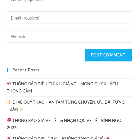
Recent Posts
THÔNG BÁO ĐIỀU CHỈNH GIÁ VÉ – MONG QUÝ KHÁCH
THÔNG CẢM
ĐI XE QUÝ THẢO – AN TÂM TỪNG CHUYẾN, ƯU ĐÃI TỪNG
TUẦN
THÔNG BÁO GIÁ VÉ TẾT & NHẬN CỌC VÉ TẾT BÍNH NGỌ
2026
THÔNG BÁO DỊP LỄ 2/9 – KHÔNG TĂNG GIÁ VÉ!