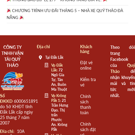
CHƯƠNG TRÌNH ƯU ĐÃI THÁNG 5 – NHÀ XE QUÝ THẢO ĐÀ
NẴNG
Địa chỉ
Khách
CÔNG TY
Theo dõi
hàng
TNHH VẬN
trang
Tại Đắk Lắk
TẢI QUÝ
Facebook
Đặt vé
THẢO
của
Quý
Vp Đắk
online
Lắk:
72
Thảo
để
Ngô Gia
nhận khuyến
Kiểm tra
Tự, Tân
mãi và tin
An, Buôn
vé
tức mới
Ma Thuột
nhất.
Số
Vp Krông
Chính
Pắk 1:
21
ĐKKD
6000651891
sách
Trần Hưng
do Sở KHĐT tỉnh
thanh
Đạo. Thị
Đắk Lắk cấp ngày
toán
trấn
25 tháng 7 năm
Phước
2007
Chính
An. Krông
sách đặt
Pắk
Đia chỉ:
10A
vé