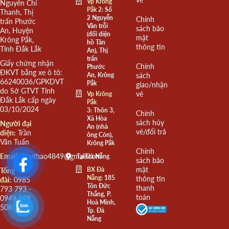
Vp Krông
Nguyễn Chí
Pắk 2:
Số
Thanh, Thị
2 Nguyễn
Chính
trấn Phước
Văn trỗi
sách bảo
An, Huyện
(đối diện
mật
Krông Pắk,
hồ Tân
thông tin
Tỉnh Đắk Lắk
An), Thị
trấn
Giấy chứng nhận
Chính
Phước
ĐKVT bằng xe ô tô:
An, Krông
sách
66240036/GPKDVT
Pắk
giao/nhận
do Sở GTVT Tỉnh
vé
Vp Krông
Đắk Lắk cấp ngày
Pắk
03/10/2024
3:
Thôn 3,
Chính
Xã Hòa
sách hủy
Người đại
An (nhà
vé/đổi trả
diện:
Trần
ông Còn),
Văn Tuấn
Krông Pắk
Chính
Email:
quythao4849@gmail.com
Tại Đà Nẵng
sách bảo
mật
BX Đà
Tổng
Nẵng:
185
thông tin
đài:
0985
Tôn Đức
thanh
793 793 -
Thắng, P.
toán
0949 508
Hoà Minh,
508
Tp. Đà
Nẵng