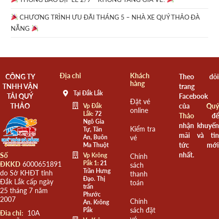
CHƯƠNG TRÌNH ƯU ĐÃI THÁNG 5 – NHÀ XE QUÝ THẢO ĐÀ
NẴNG
Địa chỉ
Khách
CÔNG TY
Theo dõi
hàng
TNHH VẬN
trang
Tại Đắk Lắk
TẢI QUÝ
Facebook
Đặt vé
THẢO
của
Quý
Vp Đắk
online
Lắk:
72
Thảo
để
Ngô Gia
nhận khuyến
Kiểm tra
Tự, Tân
mãi và tin
An, Buôn
vé
tức mới
Ma Thuột
nhất.
Số
Vp Krông
Chính
Pắk 1:
21
ĐKKD
6000651891
sách
Trần Hưng
do Sở KHĐT tỉnh
thanh
Đạo. Thị
Đắk Lắk cấp ngày
toán
trấn
25 tháng 7 năm
Phước
2007
Chính
An. Krông
sách đặt
Pắk
Đia chỉ:
10A
vé