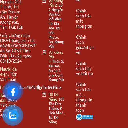
Vp Krông
Nguyễn Chí
Pắk 2:
Số
Thanh, Thị
2 Nguyễn
Chính
trấn Phước
Văn trỗi
sách bảo
An, Huyện
(đối diện
mật
Krông Pắk,
hồ Tân
thông tin
Tỉnh Đắk Lắk
An), Thị
trấn
Giấy chứng nhận
Chính
Phước
ĐKVT bằng xe ô tô:
An, Krông
sách
66240036/GPKDVT
Pắk
giao/nhận
do Sở GTVT Tỉnh
vé
Vp Krông
Đắk Lắk cấp ngày
Pắk
03/10/2024
3:
Thôn 3,
Chính
Xã Hòa
sách hủy
Người đại
An (nhà
vé/đổi trả
diện:
Trần
ông Còn),
Văn Tuấn
Krông Pắk
Chính
Email:
quythao4849@gmail.com
Tại Đà Nẵng
sách bảo
mật
BX Đà
Tổng
Nẵng:
185
thông tin
đài:
0985
Tôn Đức
thanh
793 793 -
Thắng, P.
toán
0949 508
Hoà Minh,
508
Tp. Đà
Nẵng