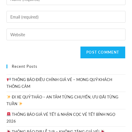
Recent Posts
THÔNG BÁO ĐIỀU CHỈNH GIÁ VÉ – MONG QUÝ KHÁCH
THÔNG CẢM
ĐI XE QUÝ THẢO – AN TÂM TỪNG CHUYẾN, ƯU ĐÃI TỪNG
TUẦN
THÔNG BÁO GIÁ VÉ TẾT & NHẬN CỌC VÉ TẾT BÍNH NGỌ
2026
THÔNG BÁO DỊP LỄ 2/9 – KHÔNG TĂNG GIÁ VÉ!