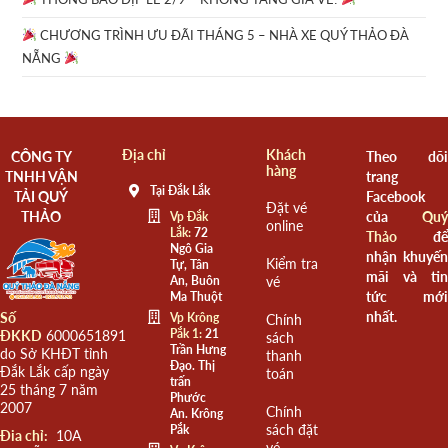
CHƯƠNG TRÌNH ƯU ĐÃI THÁNG 5 – NHÀ XE QUÝ THẢO ĐÀ
NẴNG
Địa chỉ
Khách
CÔNG TY
Theo dõi
hàng
TNHH VẬN
trang
Tại Đắk Lắk
TẢI QUÝ
Facebook
Đặt vé
THẢO
của
Quý
Vp Đắk
online
Lắk:
72
Thảo
để
Ngô Gia
nhận khuyến
Kiểm tra
Tự, Tân
mãi và tin
An, Buôn
vé
tức mới
Ma Thuột
nhất.
Số
Vp Krông
Chính
Pắk 1:
21
ĐKKD
6000651891
sách
Trần Hưng
do Sở KHĐT tỉnh
thanh
Đạo. Thị
Đắk Lắk cấp ngày
toán
trấn
25 tháng 7 năm
Phước
2007
Chính
An. Krông
sách đặt
Pắk
Đia chỉ:
10A
vé