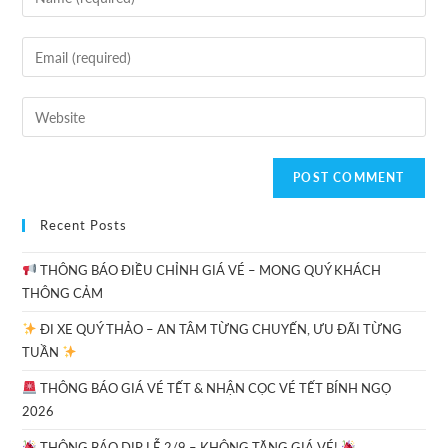
Recent Posts
THÔNG BÁO ĐIỀU CHỈNH GIÁ VÉ – MONG QUÝ KHÁCH
THÔNG CẢM
ĐI XE QUÝ THẢO – AN TÂM TỪNG CHUYẾN, ƯU ĐÃI TỪNG
TUẦN
THÔNG BÁO GIÁ VÉ TẾT & NHẬN CỌC VÉ TẾT BÍNH NGỌ
2026
THÔNG BÁO DỊP LỄ 2/9 – KHÔNG TĂNG GIÁ VÉ!