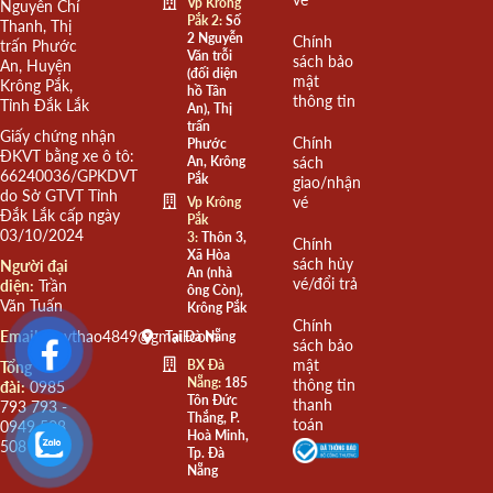
Vp Krông
Nguyễn Chí
Pắk 2:
Số
Thanh, Thị
2 Nguyễn
Chính
trấn Phước
Văn trỗi
sách bảo
An, Huyện
(đối diện
mật
Krông Pắk,
hồ Tân
thông tin
Tỉnh Đắk Lắk
An), Thị
trấn
Giấy chứng nhận
Chính
Phước
ĐKVT bằng xe ô tô:
An, Krông
sách
66240036/GPKDVT
Pắk
giao/nhận
do Sở GTVT Tỉnh
vé
Vp Krông
Đắk Lắk cấp ngày
Pắk
03/10/2024
3:
Thôn 3,
Chính
Xã Hòa
sách hủy
Người đại
An (nhà
vé/đổi trả
diện:
Trần
ông Còn),
Văn Tuấn
Krông Pắk
Chính
Email:
quythao4849@gmail.com
Tại Đà Nẵng
sách bảo
mật
BX Đà
Tổng
Nẵng:
185
thông tin
đài:
0985
Tôn Đức
thanh
793 793 -
Thắng, P.
toán
0949 508
Hoà Minh,
508
Tp. Đà
Nẵng