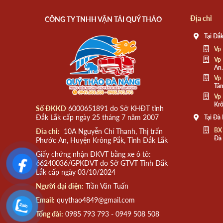
Địa chỉ
CÔNG TY TNHH VẬN TẢI QUÝ THẢO
Tại Đắk
Vp 
Vp 
An.
Vp 
Tân
Vp 
Krô
Số ĐKKD
6000651891 do Sở KHĐT tỉnh
Đắk Lắk cấp ngày 25 tháng 7 năm 2007
Tại Đà
BX
Đia chỉ:
10A Nguyễn Chí Thanh, Thị trấn
Đà
Phước An, Huyện Krông Pắk, Tỉnh Đắk Lắk
Giấy chứng nhận ĐKVT bằng xe ô tô:
66240036/GPKDVT do Sở GTVT Tỉnh Đắk
Lắk cấp ngày 03/10/2024
Người đại diện:
Trần Văn Tuấn
Email:
quythao4849@gmail.com
Tổng đài:
0985 793 793 - 0949 508 508