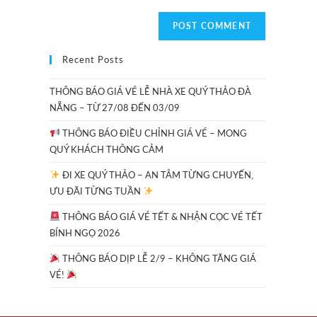
Recent Posts
THÔNG BÁO GIÁ VÉ LỄ NHÀ XE QUÝ THẢO ĐÀ
NẴNG – TỪ 27/08 ĐẾN 03/09
THÔNG BÁO ĐIỀU CHỈNH GIÁ VÉ – MONG
QUÝ KHÁCH THÔNG CẢM
ĐI XE QUÝ THẢO – AN TÂM TỪNG CHUYẾN,
ƯU ĐÃI TỪNG TUẦN
THÔNG BÁO GIÁ VÉ TẾT & NHẬN CỌC VÉ TẾT
BÍNH NGỌ 2026
THÔNG BÁO DỊP LỄ 2/9 – KHÔNG TĂNG GIÁ
VÉ!