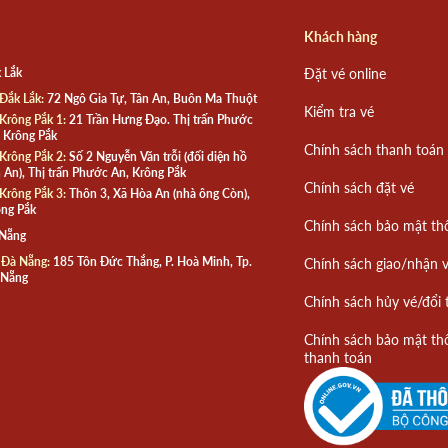
Khách hàng
 Lắk
Đặt vé online
Đắk Lắk:
72 Ngô Gia Tự, Tân An, Buôn Ma Thuột
Kiểm tra vé
Krông Pắk 1:
21 Trần Hưng Đạo. Thị trấn Phước
 Krông Pắk
Chính sách thanh toán
Krông Pắk 2:
Số 2 Nguyễn Văn trỗi (đối diện hồ
 An), Thị trấn Phước An, Krông Pắk
Chính sách đặt vé
Krông Pắk 3:
Thôn 3, Xã Hòa An (nhà ông Còn),
ng Pắk
Chính sách bảo mật th
 Nẵng
 Đà Nẵng:
185 Tôn Đức Thắng, P. Hoà Minh, Tp.
Chính sách giao/nhận 
 Nẵng
Chính sách hủy vé/đổi 
Chính sách bảo mật th
thanh toán