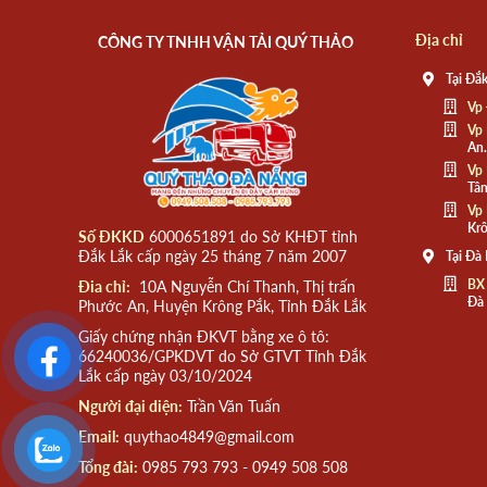
Địa chỉ
CÔNG TY TNHH VẬN TẢI QUÝ THẢO
Tại Đắk
Vp 
Vp 
An.
Vp 
Tân
Vp 
Krô
Số ĐKKD
6000651891 do Sở KHĐT tỉnh
Đắk Lắk cấp ngày 25 tháng 7 năm 2007
Tại Đà
BX
Đia chỉ:
10A Nguyễn Chí Thanh, Thị trấn
Đà
Phước An, Huyện Krông Pắk, Tỉnh Đắk Lắk
Giấy chứng nhận ĐKVT bằng xe ô tô:
66240036/GPKDVT do Sở GTVT Tỉnh Đắk
Lắk cấp ngày 03/10/2024
Người đại diện:
Trần Văn Tuấn
Email:
quythao4849@gmail.com
Tổng đài:
0985 793 793 - 0949 508 508