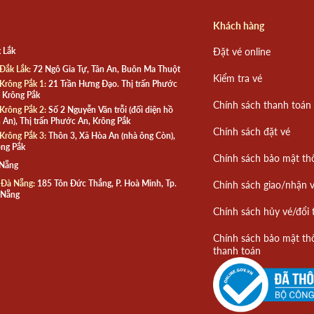
Khách hàng
 Lắk
Đặt vé online
Đắk Lắk:
72 Ngô Gia Tự, Tân An, Buôn Ma Thuột
Kiểm tra vé
Krông Pắk 1:
21 Trần Hưng Đạo. Thị trấn Phước
 Krông Pắk
Chính sách thanh toán
Krông Pắk 2:
Số 2 Nguyễn Văn trỗi (đối diện hồ
 An), Thị trấn Phước An, Krông Pắk
Chính sách đặt vé
Krông Pắk 3:
Thôn 3, Xã Hòa An (nhà ông Còn),
ng Pắk
Chính sách bảo mật th
 Nẵng
 Đà Nẵng:
185 Tôn Đức Thắng, P. Hoà Minh, Tp.
Chính sách giao/nhận 
 Nẵng
Chính sách hủy vé/đổi 
Chính sách bảo mật th
thanh toán