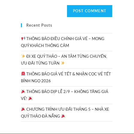
Recent Posts
THÔNG BÁO ĐIỀU CHỈNH GIÁ VÉ – MONG
QUÝ KHÁCH THÔNG CẢM
ĐI XE QUÝ THẢO – AN TÂM TỪNG CHUYẾN,
ƯU ĐÃI TỪNG TUẦN
THÔNG BÁO GIÁ VÉ TẾT & NHẬN CỌC VÉ TẾT
BÍNH NGỌ 2026
THÔNG BÁO DỊP LỄ 2/9 – KHÔNG TĂNG GIÁ
VÉ!
CHƯƠNG TRÌNH ƯU ĐÃI THÁNG 5 – NHÀ XE
QUÝ THẢO ĐÀ NẴNG