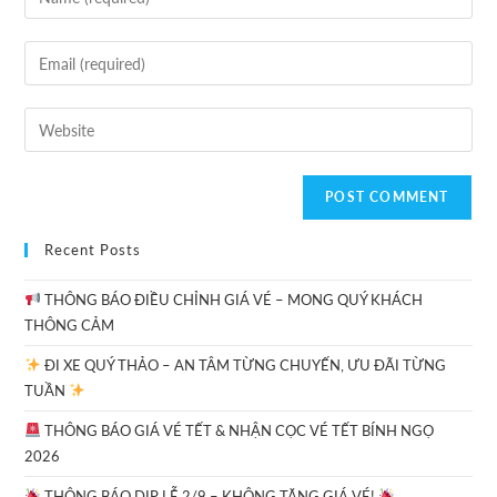
Recent Posts
THÔNG BÁO ĐIỀU CHỈNH GIÁ VÉ – MONG QUÝ KHÁCH
THÔNG CẢM
ĐI XE QUÝ THẢO – AN TÂM TỪNG CHUYẾN, ƯU ĐÃI TỪNG
TUẦN
THÔNG BÁO GIÁ VÉ TẾT & NHẬN CỌC VÉ TẾT BÍNH NGỌ
2026
THÔNG BÁO DỊP LỄ 2/9 – KHÔNG TĂNG GIÁ VÉ!