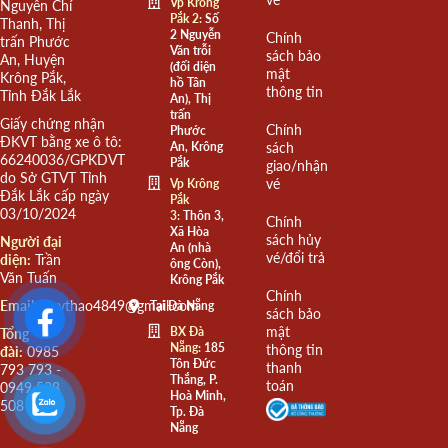
Vp Krông
Nguyễn Chí
Pắk 2:
Số
Thanh, Thị
2 Nguyễn
Chính
trấn Phước
Văn trỗi
sách bảo
An, Huyện
(đối diện
mật
Krông Pắk,
hồ Tân
thông tin
Tỉnh Đắk Lắk
An), Thị
trấn
Giấy chứng nhận
Chính
Phước
ĐKVT bằng xe ô tô:
An, Krông
sách
66240036/GPKDVT
Pắk
giao/nhận
do Sở GTVT Tỉnh
vé
Vp Krông
Đắk Lắk cấp ngày
Pắk
03/10/2024
3:
Thôn 3,
Chính
Xã Hòa
sách hủy
Người đại
An (nhà
vé/đổi trả
diện:
Trần
ông Còn),
Văn Tuấn
Krông Pắk
Chính
Email:
quythao4849@gmail.com
Tại Đà Nẵng
sách bảo
mật
BX Đà
Tổng
Nẵng:
185
thông tin
đài:
0985
Tôn Đức
thanh
793 793 -
Thắng, P.
toán
0949 508
Hoà Minh,
508
Tp. Đà
Nẵng