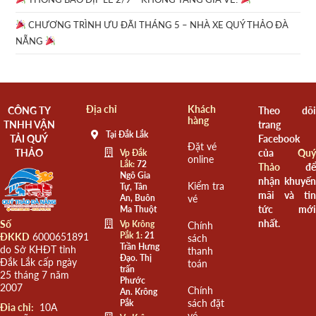
CHƯƠNG TRÌNH ƯU ĐÃI THÁNG 5 – NHÀ XE QUÝ THẢO ĐÀ
NẴNG
Địa chỉ
Khách
CÔNG TY
Theo dõi
hàng
TNHH VẬN
trang
Tại Đắk Lắk
TẢI QUÝ
Facebook
Đặt vé
THẢO
của
Quý
Vp Đắk
online
Lắk:
72
Thảo
để
Ngô Gia
nhận khuyến
Kiểm tra
Tự, Tân
mãi và tin
An, Buôn
vé
tức mới
Ma Thuột
nhất.
Số
Vp Krông
Chính
Pắk 1:
21
ĐKKD
6000651891
sách
Trần Hưng
do Sở KHĐT tỉnh
thanh
Đạo. Thị
Đắk Lắk cấp ngày
toán
trấn
25 tháng 7 năm
Phước
2007
Chính
An. Krông
sách đặt
Pắk
Đia chỉ:
10A
vé