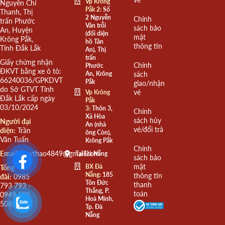
Vp Krông
Nguyễn Chí
Pắk 2:
Số
Thanh, Thị
2 Nguyễn
Chính
trấn Phước
Văn trỗi
sách bảo
An, Huyện
(đối diện
mật
Krông Pắk,
hồ Tân
thông tin
Tỉnh Đắk Lắk
An), Thị
trấn
Giấy chứng nhận
Chính
Phước
ĐKVT bằng xe ô tô:
An, Krông
sách
66240036/GPKDVT
Pắk
giao/nhận
do Sở GTVT Tỉnh
vé
Vp Krông
Đắk Lắk cấp ngày
Pắk
03/10/2024
3:
Thôn 3,
Chính
Xã Hòa
sách hủy
Người đại
An (nhà
vé/đổi trả
diện:
Trần
ông Còn),
Văn Tuấn
Krông Pắk
Chính
Email:
quythao4849@gmail.com
Tại Đà Nẵng
sách bảo
mật
BX Đà
Tổng
Nẵng:
185
thông tin
đài:
0985
Tôn Đức
thanh
793 793 -
Thắng, P.
toán
0949 508
Hoà Minh,
508
Tp. Đà
Nẵng