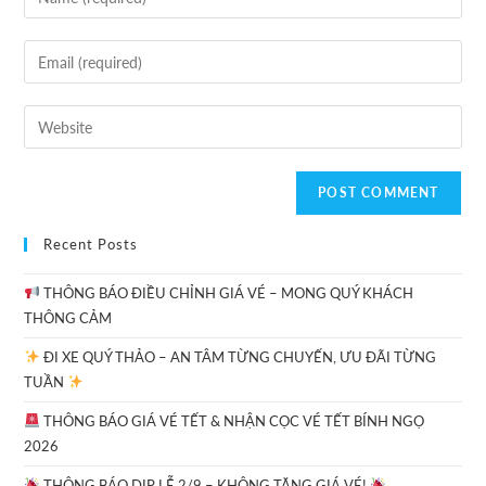
Recent Posts
THÔNG BÁO ĐIỀU CHỈNH GIÁ VÉ – MONG QUÝ KHÁCH
THÔNG CẢM
ĐI XE QUÝ THẢO – AN TÂM TỪNG CHUYẾN, ƯU ĐÃI TỪNG
TUẦN
THÔNG BÁO GIÁ VÉ TẾT & NHẬN CỌC VÉ TẾT BÍNH NGỌ
2026
THÔNG BÁO DỊP LỄ 2/9 – KHÔNG TĂNG GIÁ VÉ!