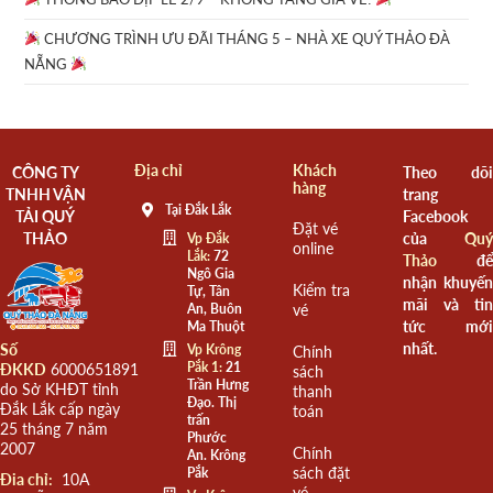
CHƯƠNG TRÌNH ƯU ĐÃI THÁNG 5 – NHÀ XE QUÝ THẢO ĐÀ
NẴNG
Địa chỉ
Khách
CÔNG TY
Theo dõi
hàng
TNHH VẬN
trang
Tại Đắk Lắk
TẢI QUÝ
Facebook
Đặt vé
THẢO
của
Quý
Vp Đắk
online
Lắk:
72
Thảo
để
Ngô Gia
nhận khuyến
Kiểm tra
Tự, Tân
mãi và tin
An, Buôn
vé
tức mới
Ma Thuột
nhất.
Số
Vp Krông
Chính
Pắk 1:
21
ĐKKD
6000651891
sách
Trần Hưng
do Sở KHĐT tỉnh
thanh
Đạo. Thị
Đắk Lắk cấp ngày
toán
trấn
25 tháng 7 năm
Phước
2007
Chính
An. Krông
sách đặt
Pắk
Đia chỉ:
10A
vé