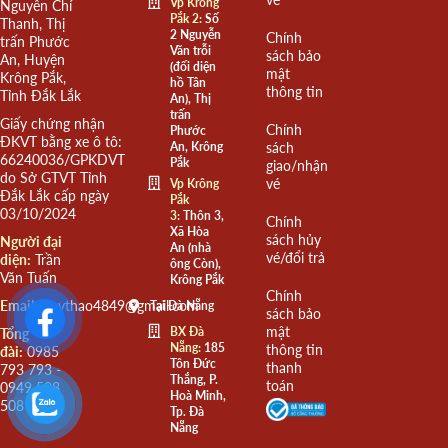
Vp Krông
Nguyễn Chí
Pắk 2:
Số
Thanh, Thị
2 Nguyễn
Chính
trấn Phước
Văn trỗi
sách bảo
An, Huyện
(đối diện
mật
Krông Pắk,
hồ Tân
thông tin
Tỉnh Đắk Lắk
An), Thị
trấn
Giấy chứng nhận
Chính
Phước
ĐKVT bằng xe ô tô:
An, Krông
sách
66240036/GPKDVT
Pắk
giao/nhận
do Sở GTVT Tỉnh
vé
Vp Krông
Đắk Lắk cấp ngày
Pắk
03/10/2024
3:
Thôn 3,
Chính
Xã Hòa
sách hủy
Người đại
An (nhà
vé/đổi trả
diện:
Trần
ông Còn),
Văn Tuấn
Krông Pắk
Chính
Email:
quythao4849@gmail.com
Tại Đà Nẵng
sách bảo
mật
BX Đà
Tổng
Nẵng:
185
thông tin
đài:
0985
Tôn Đức
thanh
793 793 -
Thắng, P.
toán
0949 508
Hoà Minh,
508
Tp. Đà
Nẵng