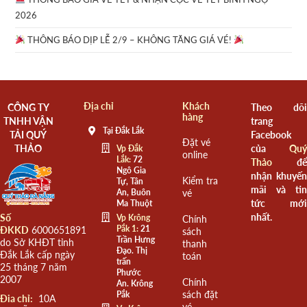
2026
THÔNG BÁO DỊP LỄ 2/9 – KHÔNG TĂNG GIÁ VÉ!
Địa chỉ
Khách
CÔNG TY
Theo dõi
hàng
TNHH VẬN
trang
Tại Đắk Lắk
TẢI QUÝ
Facebook
Đặt vé
THẢO
của
Quý
Vp Đắk
online
Lắk:
72
Thảo
để
Ngô Gia
nhận khuyến
Kiểm tra
Tự, Tân
mãi và tin
An, Buôn
vé
tức mới
Ma Thuột
nhất.
Số
Vp Krông
Chính
Pắk 1:
21
ĐKKD
6000651891
sách
Trần Hưng
do Sở KHĐT tỉnh
thanh
Đạo. Thị
Đắk Lắk cấp ngày
toán
trấn
25 tháng 7 năm
Phước
2007
Chính
An. Krông
sách đặt
Pắk
Đia chỉ:
10A
vé