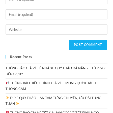
Recent Posts
THÔNG BÁO GIÁ VÉ LỄ NHÀ XE QUÝ THẢO ĐÀ NẴNG – TỪ 27/08
ĐẾN 03/09
THÔNG BÁO ĐIỀU CHỈNH GIÁ VÉ – MONG QUÝ KHÁCH
THÔNG CẢM
ĐI XE QUÝ THẢO – AN TÂM TỪNG CHUYẾN, ƯU ĐÃI TỪNG
TUẦN
THÔNG BÁO GIÁ VÉ TẾT & NHẬN CỌC VÉ TẾT BÍNH NGỌ