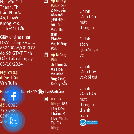
Vp Krông
Nguyễn Chí
Pắk 2:
Số
Thanh, Thị
2 Nguyễn
Chính
trấn Phước
Văn trỗi
sách bảo
An, Huyện
(đối diện
mật
Krông Pắk,
hồ Tân
thông tin
Tỉnh Đắk Lắk
An), Thị
trấn
Giấy chứng nhận
Chính
Phước
ĐKVT bằng xe ô tô:
An, Krông
sách
66240036/GPKDVT
Pắk
giao/nhận
do Sở GTVT Tỉnh
vé
Vp Krông
Đắk Lắk cấp ngày
Pắk
03/10/2024
3:
Thôn 3,
Chính
Xã Hòa
sách hủy
Người đại
An (nhà
vé/đổi trả
diện:
Trần
ông Còn),
Văn Tuấn
Krông Pắk
Chính
Email:
quythao4849@gmail.com
Tại Đà Nẵng
sách bảo
mật
BX Đà
Tổng
Nẵng:
185
thông tin
đài:
0985
Tôn Đức
thanh
793 793 -
Thắng, P.
toán
0949 508
Hoà Minh,
508
Tp. Đà
Nẵng