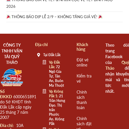
2026
THÔNG BÁO DỊP LỄ 2/9 – KHÔNG TĂNG GIÁ VÉ!
Địa chỉ
Khách
CÔNG TY
Theo dõi
hàng
TNHH VẬN
trang
Tại Đắk Lắk
TẢI QUÝ
Facebook
Đặt vé
THẢO
của
Quý
Vp Đắk
online
Lắk:
72
Thảo
để
Ngô Gia
nhận khuyến
Kiểm tra
Tự, Tân
mãi và tin
An, Buôn
vé
tức mới
Ma Thuột
nhất.
Số
Vp Krông
Chính
Pắk 1:
21
ĐKKD
6000651891
sách
Trần Hưng
do Sở KHĐT tỉnh
thanh
Đạo. Thị
Đắk Lắk cấp ngày
toán
trấn
25 tháng 7 năm
Phước
2007
Chính
An. Krông
sách đặt
Pắk
Đia chỉ:
10A
vé