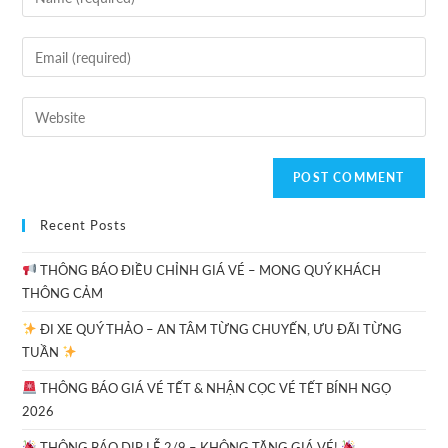
Recent Posts
THÔNG BÁO ĐIỀU CHỈNH GIÁ VÉ – MONG QUÝ KHÁCH
THÔNG CẢM
ĐI XE QUÝ THẢO – AN TÂM TỪNG CHUYẾN, ƯU ĐÃI TỪNG
TUẦN
THÔNG BÁO GIÁ VÉ TẾT & NHẬN CỌC VÉ TẾT BÍNH NGỌ
2026
THÔNG BÁO DỊP LỄ 2/9 – KHÔNG TĂNG GIÁ VÉ!