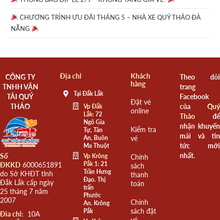
CHƯƠNG TRÌNH ƯU ĐÃI THÁNG 5 – NHÀ XE QUÝ THẢO ĐÀ
NẴNG
Địa chỉ
Khách
CÔNG TY
Theo dõi
hàng
TNHH VẬN
trang
Tại Đắk Lắk
TẢI QUÝ
Facebook
Đặt vé
THẢO
của
Quý
Vp Đắk
online
Lắk:
72
Thảo
để
Ngô Gia
nhận khuyến
Kiểm tra
Tự, Tân
mãi và tin
An, Buôn
vé
tức mới
Ma Thuột
nhất.
Số
Vp Krông
Chính
Pắk 1:
21
ĐKKD
6000651891
sách
Trần Hưng
do Sở KHĐT tỉnh
thanh
Đạo. Thị
Đắk Lắk cấp ngày
toán
trấn
25 tháng 7 năm
Phước
2007
Chính
An. Krông
sách đặt
Pắk
Đia chỉ:
10A
vé