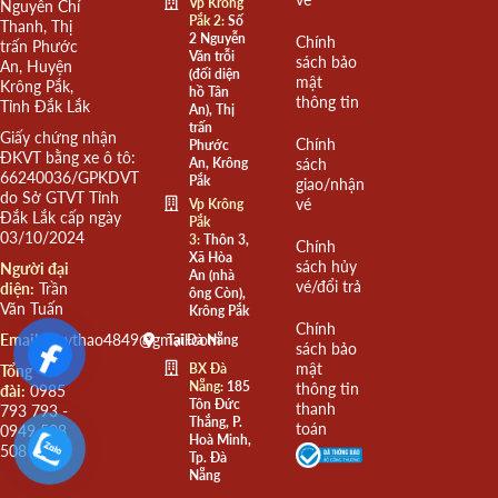
Vp Krông
Nguyễn Chí
Pắk 2:
Số
Thanh, Thị
2 Nguyễn
Chính
trấn Phước
Văn trỗi
sách bảo
An, Huyện
(đối diện
mật
Krông Pắk,
hồ Tân
thông tin
Tỉnh Đắk Lắk
An), Thị
trấn
Giấy chứng nhận
Chính
Phước
ĐKVT bằng xe ô tô:
An, Krông
sách
66240036/GPKDVT
Pắk
giao/nhận
do Sở GTVT Tỉnh
vé
Vp Krông
Đắk Lắk cấp ngày
Pắk
03/10/2024
3:
Thôn 3,
Chính
Xã Hòa
sách hủy
Người đại
An (nhà
vé/đổi trả
diện:
Trần
ông Còn),
Văn Tuấn
Krông Pắk
Chính
Email:
quythao4849@gmail.com
Tại Đà Nẵng
sách bảo
mật
BX Đà
Tổng
Nẵng:
185
thông tin
đài:
0985
Tôn Đức
thanh
793 793 -
Thắng, P.
toán
0949 508
Hoà Minh,
508
Tp. Đà
Nẵng