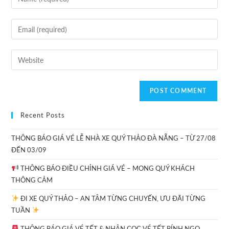
Recent Posts
THÔNG BÁO GIÁ VÉ LỄ NHÀ XE QUÝ THẢO ĐÀ NẴNG – TỪ 27/08
ĐẾN 03/09
THÔNG BÁO ĐIỀU CHỈNH GIÁ VÉ – MONG QUÝ KHÁCH
THÔNG CẢM
ĐI XE QUÝ THẢO – AN TÂM TỪNG CHUYẾN, ƯU ĐÃI TỪNG
TUẦN
THÔNG BÁO GIÁ VÉ TẾT & NHẬN CỌC VÉ TẾT BÍNH NGỌ