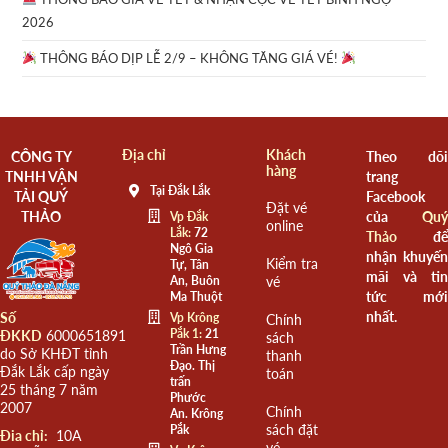
2026
THÔNG BÁO DỊP LỄ 2/9 – KHÔNG TĂNG GIÁ VÉ!
Địa chỉ
Khách
CÔNG TY
Theo dõi
hàng
TNHH VẬN
trang
Tại Đắk Lắk
TẢI QUÝ
Facebook
Đặt vé
THẢO
của
Quý
Vp Đắk
online
Lắk:
72
Thảo
để
Ngô Gia
nhận khuyến
Kiểm tra
Tự, Tân
mãi và tin
An, Buôn
vé
tức mới
Ma Thuột
nhất.
Số
Vp Krông
Chính
Pắk 1:
21
ĐKKD
6000651891
sách
Trần Hưng
do Sở KHĐT tỉnh
thanh
Đạo. Thị
Đắk Lắk cấp ngày
toán
trấn
25 tháng 7 năm
Phước
2007
Chính
An. Krông
sách đặt
Pắk
Đia chỉ:
10A
vé