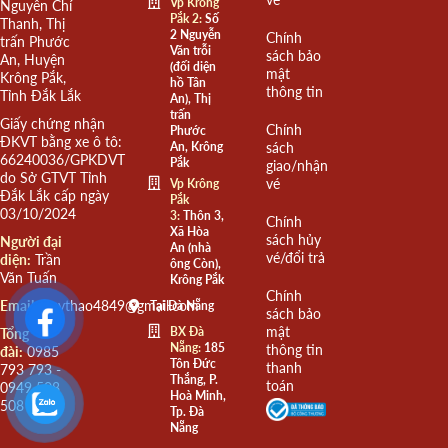
Vp Krông
Nguyễn Chí
Pắk 2:
Số
Thanh, Thị
2 Nguyễn
Chính
trấn Phước
Văn trỗi
sách bảo
An, Huyện
(đối diện
mật
Krông Pắk,
hồ Tân
thông tin
Tỉnh Đắk Lắk
An), Thị
trấn
Giấy chứng nhận
Chính
Phước
ĐKVT bằng xe ô tô:
An, Krông
sách
66240036/GPKDVT
Pắk
giao/nhận
do Sở GTVT Tỉnh
vé
Vp Krông
Đắk Lắk cấp ngày
Pắk
03/10/2024
3:
Thôn 3,
Chính
Xã Hòa
sách hủy
Người đại
An (nhà
vé/đổi trả
diện:
Trần
ông Còn),
Văn Tuấn
Krông Pắk
Chính
Email:
quythao4849@gmail.com
Tại Đà Nẵng
sách bảo
mật
BX Đà
Tổng
Nẵng:
185
thông tin
đài:
0985
Tôn Đức
thanh
793 793 -
Thắng, P.
toán
0949 508
Hoà Minh,
508
Tp. Đà
Nẵng