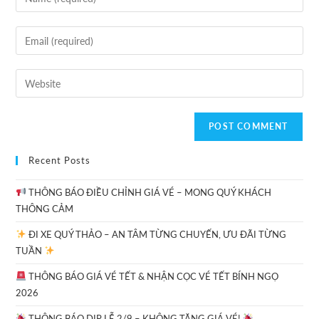
Recent Posts
THÔNG BÁO ĐIỀU CHỈNH GIÁ VÉ – MONG QUÝ KHÁCH
THÔNG CẢM
ĐI XE QUÝ THẢO – AN TÂM TỪNG CHUYẾN, ƯU ĐÃI TỪNG
TUẦN
THÔNG BÁO GIÁ VÉ TẾT & NHẬN CỌC VÉ TẾT BÍNH NGỌ
2026
THÔNG BÁO DỊP LỄ 2/9 – KHÔNG TĂNG GIÁ VÉ!