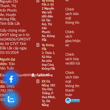
Vp Krông
Nguyễn Chí
Pắk 2:
Số
Thanh, Thị
2 Nguyễn
Chính
trấn Phước
Văn trỗi
sách bảo
An, Huyện
(đối diện
mật
Krông Pắk,
hồ Tân
thông tin
Tỉnh Đắk Lắk
An), Thị
trấn
Giấy chứng nhận
Chính
Phước
ĐKVT bằng xe ô tô:
An, Krông
sách
66240036/GPKDVT
Pắk
giao/nhận
do Sở GTVT Tỉnh
vé
Vp Krông
Đắk Lắk cấp ngày
Pắk
03/10/2024
3:
Thôn 3,
Chính
Xã Hòa
sách hủy
Người đại
An (nhà
vé/đổi trả
diện:
Trần
ông Còn),
Văn Tuấn
Krông Pắk
Chính
Email:
quythao4849@gmail.com
Tại Đà Nẵng
sách bảo
mật
BX Đà
Tổng
Nẵng:
185
thông tin
đài:
0985
Tôn Đức
thanh
793 793 -
Thắng, P.
toán
0949 508
Hoà Minh,
508
Tp. Đà
Nẵng