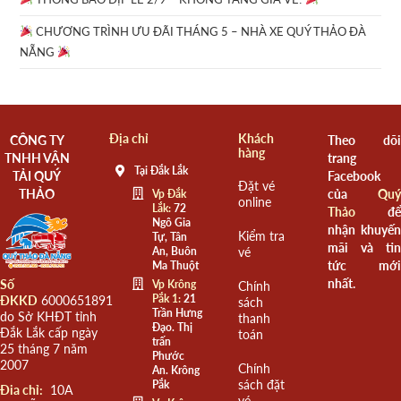
CHƯƠNG TRÌNH ƯU ĐÃI THÁNG 5 – NHÀ XE QUÝ THẢO ĐÀ
NẴNG
Địa chỉ
Khách
CÔNG TY
Theo dõi
hàng
TNHH VẬN
trang
Tại Đắk Lắk
TẢI QUÝ
Facebook
Đặt vé
THẢO
của
Quý
Vp Đắk
online
Lắk:
72
Thảo
để
Ngô Gia
nhận khuyến
Kiểm tra
Tự, Tân
mãi và tin
An, Buôn
vé
tức mới
Ma Thuột
nhất.
Số
Vp Krông
Chính
Pắk 1:
21
ĐKKD
6000651891
sách
Trần Hưng
do Sở KHĐT tỉnh
thanh
Đạo. Thị
Đắk Lắk cấp ngày
toán
trấn
25 tháng 7 năm
Phước
2007
Chính
An. Krông
sách đặt
Pắk
Đia chỉ:
10A
vé