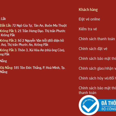
Khách hàng
 Lắk
Đặt vé online
Đắk Lắk:
72 Ngô Gia Tự, Tân An, Buôn Ma Thuột
Kiểm tra vé
Krông Pắk 1:
21 Trần Hưng Đạo. Thị trấn Phước
 Krông Pắk
Chính sách thanh toán
Krông Pắk 2:
Số 2 Nguyễn Văn trỗi (đối diện hồ
 An), Thị trấn Phước An, Krông Pắk
Chính sách đặt vé
Krông Pắk 3:
Thôn 3, Xã Hòa An (nhà ông Còn),
ng Pắk
Chính sách bảo mật th
 Nẵng
 Đà Nẵng:
185 Tôn Đức Thắng, P. Hoà Minh, Tp.
Chính sách giao/nhận 
 Nẵng
Chính sách hủy vé/đổi 
Chính sách bảo mật th
thanh toán