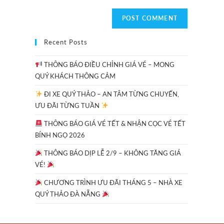
Recent Posts
THÔNG BÁO ĐIỀU CHỈNH GIÁ VÉ – MONG
QUÝ KHÁCH THÔNG CẢM
ĐI XE QUÝ THẢO – AN TÂM TỪNG CHUYẾN,
ƯU ĐÃI TỪNG TUẦN
THÔNG BÁO GIÁ VÉ TẾT & NHẬN CỌC VÉ TẾT
BÍNH NGỌ 2026
THÔNG BÁO DỊP LỄ 2/9 – KHÔNG TĂNG GIÁ
VÉ!
CHƯƠNG TRÌNH ƯU ĐÃI THÁNG 5 – NHÀ XE
QUÝ THẢO ĐÀ NẴNG