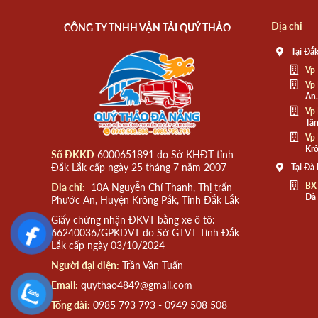
Địa chỉ
CÔNG TY TNHH VẬN TẢI QUÝ THẢO
Tại Đắk
Vp 
Vp 
An.
Vp 
Tân
Vp 
Krô
Số ĐKKD
6000651891 do Sở KHĐT tỉnh
Đắk Lắk cấp ngày 25 tháng 7 năm 2007
Tại Đà
BX
Đia chỉ:
10A Nguyễn Chí Thanh, Thị trấn
Đà
Phước An, Huyện Krông Pắk, Tỉnh Đắk Lắk
Giấy chứng nhận ĐKVT bằng xe ô tô:
66240036/GPKDVT do Sở GTVT Tỉnh Đắk
Lắk cấp ngày 03/10/2024
Người đại diện:
Trần Văn Tuấn
Email:
quythao4849@gmail.com
Tổng đài:
0985 793 793 - 0949 508 508