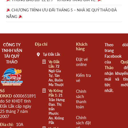
CHƯƠNG TRÌNH ƯU ĐÃI THÁNG 5 – NHÀ XE QUÝ THẢO ĐÀ
NẴNG
Địa chỉ
Khách
CÔNG TY
Theo dõi
hàng
TNHH VẬN
trang
Tại Đắk Lắk
TẢI QUÝ
Facebook
Đặt vé
THẢO
của
Quý
Vp Đắk
online
Lắk:
72
Thảo
để
Ngô Gia
nhận khuyến
Kiểm tra
Tự, Tân
mãi và tin
An, Buôn
vé
tức mới
Ma Thuột
nhất.
Số
Vp Krông
Chính
Pắk 1:
21
ĐKKD
6000651891
sách
Trần Hưng
do Sở KHĐT tỉnh
thanh
Đạo. Thị
Đắk Lắk cấp ngày
toán
trấn
25 tháng 7 năm
Phước
2007
Chính
An. Krông
sách đặt
Pắk
Đia chỉ:
10A
vé