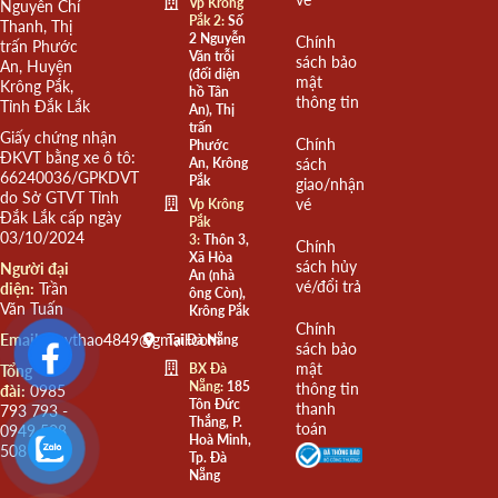
Vp Krông
Nguyễn Chí
Pắk 2:
Số
Thanh, Thị
2 Nguyễn
Chính
trấn Phước
Văn trỗi
sách bảo
An, Huyện
(đối diện
mật
Krông Pắk,
hồ Tân
thông tin
Tỉnh Đắk Lắk
An), Thị
trấn
Giấy chứng nhận
Chính
Phước
ĐKVT bằng xe ô tô:
An, Krông
sách
66240036/GPKDVT
Pắk
giao/nhận
do Sở GTVT Tỉnh
vé
Vp Krông
Đắk Lắk cấp ngày
Pắk
03/10/2024
3:
Thôn 3,
Chính
Xã Hòa
sách hủy
Người đại
An (nhà
vé/đổi trả
diện:
Trần
ông Còn),
Văn Tuấn
Krông Pắk
Chính
Email:
quythao4849@gmail.com
Tại Đà Nẵng
sách bảo
mật
BX Đà
Tổng
Nẵng:
185
thông tin
đài:
0985
Tôn Đức
thanh
793 793 -
Thắng, P.
toán
0949 508
Hoà Minh,
508
Tp. Đà
Nẵng