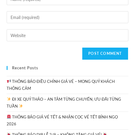
Recent Posts
THÔNG BÁO ĐIỀU CHỈNH GIÁ VÉ – MONG QUÝ KHÁCH
THÔNG CẢM
ĐI XE QUÝ THẢO – AN TÂM TỪNG CHUYẾN, ƯU ĐÃI TỪNG
TUẦN
THÔNG BÁO GIÁ VÉ TẾT & NHẬN CỌC VÉ TẾT BÍNH NGỌ
2026
THÔNG BÁO DỊP LỄ 2/9 – KHÔNG TĂNG GIÁ VÉ!