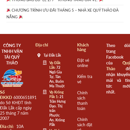
CHƯƠNG TRÌNH ƯU ĐÃI THÁNG 5 – NHÀ XE QUÝ THẢO ĐÀ
NẴNG
Địa chỉ
Khách
CÔNG TY
Theo dõi
hàng
TNHH VẬN
trang
Tại Đắk Lắk
TẢI QUÝ
Facebook
Đặt vé
THẢO
của
Quý
Vp Đắk
online
Lắk:
72
Thảo
để
Ngô Gia
nhận khuyến
Kiểm tra
Tự, Tân
mãi và tin
An, Buôn
vé
tức mới
Ma Thuột
nhất.
Số
Vp Krông
Chính
Pắk 1:
21
ĐKKD
6000651891
sách
Trần Hưng
do Sở KHĐT tỉnh
thanh
Đạo. Thị
Đắk Lắk cấp ngày
toán
trấn
25 tháng 7 năm
Phước
2007
Chính
An. Krông
sách đặt
Pắk
Đia chỉ:
10A
vé