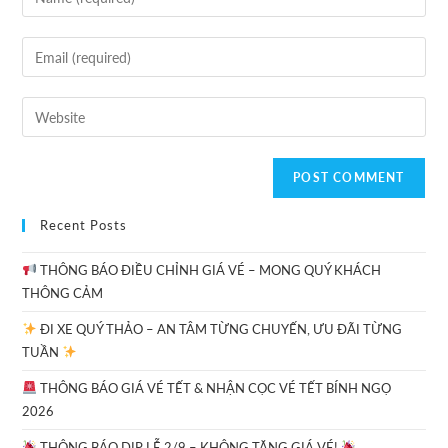
Recent Posts
THÔNG BÁO ĐIỀU CHỈNH GIÁ VÉ – MONG QUÝ KHÁCH
THÔNG CẢM
ĐI XE QUÝ THẢO – AN TÂM TỪNG CHUYẾN, ƯU ĐÃI TỪNG
TUẦN
THÔNG BÁO GIÁ VÉ TẾT & NHẬN CỌC VÉ TẾT BÍNH NGỌ
2026
THÔNG BÁO DỊP LỄ 2/9 – KHÔNG TĂNG GIÁ VÉ!