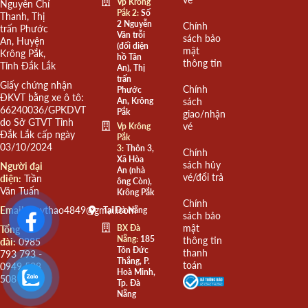
Vp Krông
Nguyễn Chí
Pắk 2:
Số
Thanh, Thị
2 Nguyễn
Chính
trấn Phước
Văn trỗi
sách bảo
An, Huyện
(đối diện
mật
Krông Pắk,
hồ Tân
thông tin
Tỉnh Đắk Lắk
An), Thị
trấn
Giấy chứng nhận
Chính
Phước
ĐKVT bằng xe ô tô:
An, Krông
sách
66240036/GPKDVT
Pắk
giao/nhận
do Sở GTVT Tỉnh
vé
Vp Krông
Đắk Lắk cấp ngày
Pắk
03/10/2024
3:
Thôn 3,
Chính
Xã Hòa
sách hủy
Người đại
An (nhà
vé/đổi trả
diện:
Trần
ông Còn),
Văn Tuấn
Krông Pắk
Chính
Email:
quythao4849@gmail.com
Tại Đà Nẵng
sách bảo
mật
BX Đà
Tổng
Nẵng:
185
thông tin
đài:
0985
Tôn Đức
thanh
793 793 -
Thắng, P.
toán
0949 508
Hoà Minh,
508
Tp. Đà
Nẵng