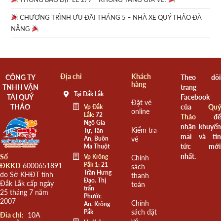
CHƯƠNG TRÌNH ƯU ĐÃI THÁNG 5 – NHÀ XE QUÝ THẢO ĐÀ
NẴNG
Địa chỉ
Khách
CÔNG TY
Theo dõi
hàng
TNHH VẬN
trang
Tại Đắk Lắk
TẢI QUÝ
Facebook
Đặt vé
THẢO
của
Quý
Vp Đắk
online
Lắk:
72
Thảo
để
Ngô Gia
nhận khuyến
Kiểm tra
Tự, Tân
mãi và tin
An, Buôn
vé
tức mới
Ma Thuột
nhất.
Số
Vp Krông
Chính
Pắk 1:
21
ĐKKD
6000651891
sách
Trần Hưng
do Sở KHĐT tỉnh
thanh
Đạo. Thị
Đắk Lắk cấp ngày
toán
trấn
25 tháng 7 năm
Phước
2007
Chính
An. Krông
sách đặt
Pắk
Đia chỉ:
10A
vé