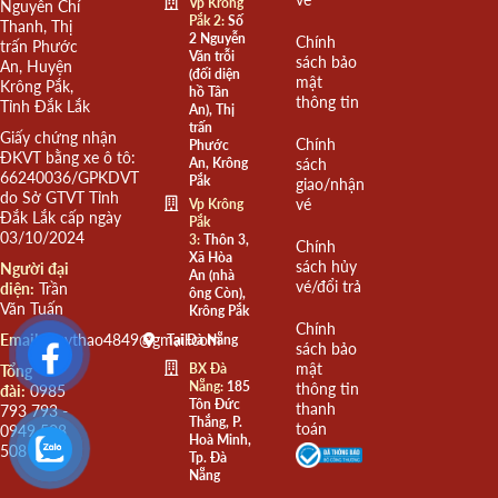
Vp Krông
Nguyễn Chí
Pắk 2:
Số
Thanh, Thị
2 Nguyễn
Chính
trấn Phước
Văn trỗi
sách bảo
An, Huyện
(đối diện
mật
Krông Pắk,
hồ Tân
thông tin
Tỉnh Đắk Lắk
An), Thị
trấn
Giấy chứng nhận
Chính
Phước
ĐKVT bằng xe ô tô:
An, Krông
sách
66240036/GPKDVT
Pắk
giao/nhận
do Sở GTVT Tỉnh
vé
Vp Krông
Đắk Lắk cấp ngày
Pắk
03/10/2024
3:
Thôn 3,
Chính
Xã Hòa
sách hủy
Người đại
An (nhà
vé/đổi trả
diện:
Trần
ông Còn),
Văn Tuấn
Krông Pắk
Chính
Email:
quythao4849@gmail.com
Tại Đà Nẵng
sách bảo
mật
BX Đà
Tổng
Nẵng:
185
thông tin
đài:
0985
Tôn Đức
thanh
793 793 -
Thắng, P.
toán
0949 508
Hoà Minh,
508
Tp. Đà
Nẵng