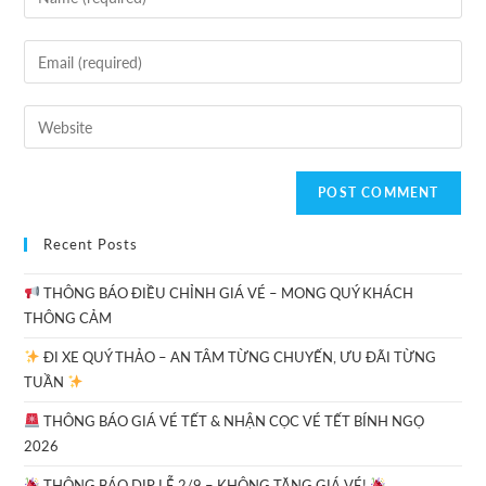
Recent Posts
THÔNG BÁO ĐIỀU CHỈNH GIÁ VÉ – MONG QUÝ KHÁCH
THÔNG CẢM
ĐI XE QUÝ THẢO – AN TÂM TỪNG CHUYẾN, ƯU ĐÃI TỪNG
TUẦN
THÔNG BÁO GIÁ VÉ TẾT & NHẬN CỌC VÉ TẾT BÍNH NGỌ
2026
THÔNG BÁO DỊP LỄ 2/9 – KHÔNG TĂNG GIÁ VÉ!