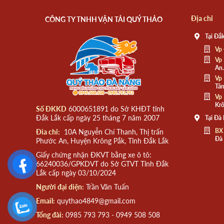
Địa chỉ
CÔNG TY TNHH VẬN TẢI QUÝ THẢO
Tại Đắk
Vp 
Vp 
An.
Vp 
Tân
Vp 
Krô
Số ĐKKD
6000651891 do Sở KHĐT tỉnh
Đắk Lắk cấp ngày 25 tháng 7 năm 2007
Tại Đà
BX
Đia chỉ:
10A Nguyễn Chí Thanh, Thị trấn
Đà
Phước An, Huyện Krông Pắk, Tỉnh Đắk Lắk
Giấy chứng nhận ĐKVT bằng xe ô tô:
66240036/GPKDVT do Sở GTVT Tỉnh Đắk
Lắk cấp ngày 03/10/2024
Người đại diện:
Trần Văn Tuấn
Email:
quythao4849@gmail.com
Tổng đài:
0985 793 793 - 0949 508 508