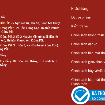
Khách hàng
 Lắk
Đặt vé online
Đắk Lắk:
72 Ngô Gia Tự, Tân An, Buôn Ma Thuột
Kiểm tra vé
Krông Pắk 1:
21 Trần Hưng Đạo. Thị trấn Phước
 Krông Pắk
Chính sách thanh toán
Krông Pắk 2:
Số 2 Nguyễn Văn trỗi (đối diện hồ
 An), Thị trấn Phước An, Krông Pắk
Chính sách đặt vé
Krông Pắk 3:
Thôn 3, Xã Hòa An (nhà ông Còn),
ng Pắk
Chính sách bảo mật th
 Nẵng
 Đà Nẵng:
185 Tôn Đức Thắng, P. Hoà Minh, Tp.
Chính sách giao/nhận 
 Nẵng
Chính sách hủy vé/đổi 
Chính sách bảo mật th
thanh toán