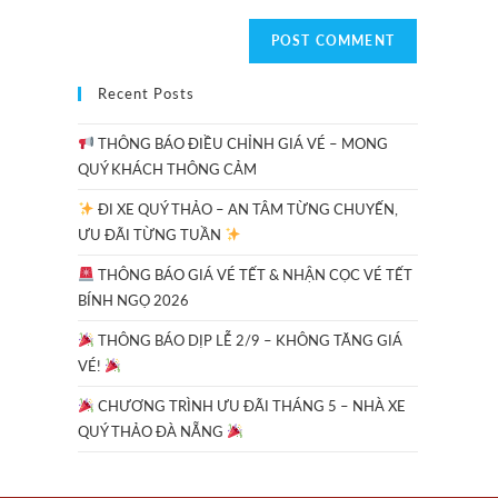
Recent Posts
THÔNG BÁO ĐIỀU CHỈNH GIÁ VÉ – MONG
QUÝ KHÁCH THÔNG CẢM
ĐI XE QUÝ THẢO – AN TÂM TỪNG CHUYẾN,
ƯU ĐÃI TỪNG TUẦN
THÔNG BÁO GIÁ VÉ TẾT & NHẬN CỌC VÉ TẾT
BÍNH NGỌ 2026
THÔNG BÁO DỊP LỄ 2/9 – KHÔNG TĂNG GIÁ
VÉ!
CHƯƠNG TRÌNH ƯU ĐÃI THÁNG 5 – NHÀ XE
QUÝ THẢO ĐÀ NẴNG