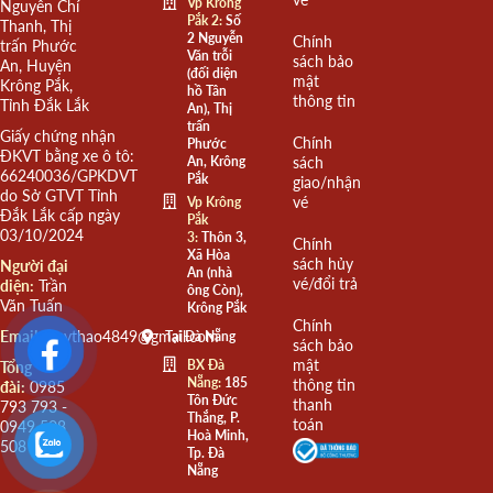
Vp Krông
Nguyễn Chí
Pắk 2:
Số
Thanh, Thị
2 Nguyễn
Chính
trấn Phước
Văn trỗi
sách bảo
An, Huyện
(đối diện
mật
Krông Pắk,
hồ Tân
thông tin
Tỉnh Đắk Lắk
An), Thị
trấn
Giấy chứng nhận
Chính
Phước
ĐKVT bằng xe ô tô:
An, Krông
sách
66240036/GPKDVT
Pắk
giao/nhận
do Sở GTVT Tỉnh
vé
Vp Krông
Đắk Lắk cấp ngày
Pắk
03/10/2024
3:
Thôn 3,
Chính
Xã Hòa
sách hủy
Người đại
An (nhà
vé/đổi trả
diện:
Trần
ông Còn),
Văn Tuấn
Krông Pắk
Chính
Email:
quythao4849@gmail.com
Tại Đà Nẵng
sách bảo
mật
BX Đà
Tổng
Nẵng:
185
thông tin
đài:
0985
Tôn Đức
thanh
793 793 -
Thắng, P.
toán
0949 508
Hoà Minh,
508
Tp. Đà
Nẵng