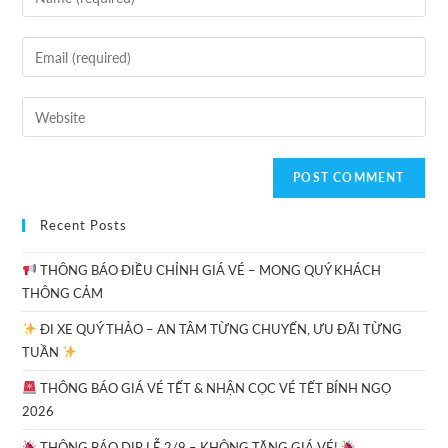
Recent Posts
THÔNG BÁO ĐIỀU CHỈNH GIÁ VÉ – MONG QUÝ KHÁCH
THÔNG CẢM
ĐI XE QUÝ THẢO – AN TÂM TỪNG CHUYẾN, ƯU ĐÃI TỪNG
TUẦN
THÔNG BÁO GIÁ VÉ TẾT & NHẬN CỌC VÉ TẾT BÍNH NGỌ
2026
THÔNG BÁO DỊP LỄ 2/9 – KHÔNG TĂNG GIÁ VÉ!