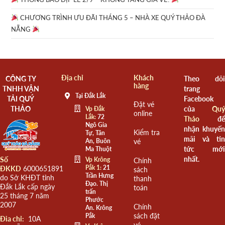
CHƯƠNG TRÌNH ƯU ĐÃI THÁNG 5 – NHÀ XE QUÝ THẢO ĐÀ
NẴNG
Địa chỉ
Khách
CÔNG TY
Theo dõi
hàng
TNHH VẬN
trang
Tại Đắk Lắk
TẢI QUÝ
Facebook
Đặt vé
THẢO
của
Quý
Vp Đắk
online
Lắk:
72
Thảo
để
Ngô Gia
nhận khuyến
Kiểm tra
Tự, Tân
mãi và tin
An, Buôn
vé
tức mới
Ma Thuột
nhất.
Số
Vp Krông
Chính
Pắk 1:
21
ĐKKD
6000651891
sách
Trần Hưng
do Sở KHĐT tỉnh
thanh
Đạo. Thị
Đắk Lắk cấp ngày
toán
trấn
25 tháng 7 năm
Phước
2007
Chính
An. Krông
sách đặt
Pắk
Đia chỉ:
10A
vé