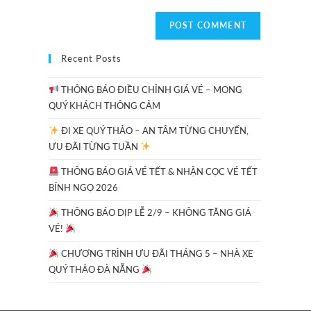
Recent Posts
THÔNG BÁO ĐIỀU CHỈNH GIÁ VÉ – MONG
QUÝ KHÁCH THÔNG CẢM
ĐI XE QUÝ THẢO – AN TÂM TỪNG CHUYẾN,
ƯU ĐÃI TỪNG TUẦN
THÔNG BÁO GIÁ VÉ TẾT & NHẬN CỌC VÉ TẾT
BÍNH NGỌ 2026
THÔNG BÁO DỊP LỄ 2/9 – KHÔNG TĂNG GIÁ
VÉ!
CHƯƠNG TRÌNH ƯU ĐÃI THÁNG 5 – NHÀ XE
QUÝ THẢO ĐÀ NẴNG