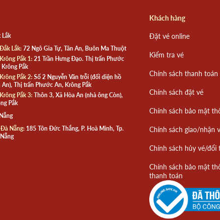
Khách hàng
 Lắk
Đặt vé online
Đắk Lắk:
72 Ngô Gia Tự, Tân An, Buôn Ma Thuột
Kiểm tra vé
Krông Pắk 1:
21 Trần Hưng Đạo. Thị trấn Phước
 Krông Pắk
Chính sách thanh toán
Krông Pắk 2:
Số 2 Nguyễn Văn trỗi (đối diện hồ
 An), Thị trấn Phước An, Krông Pắk
Chính sách đặt vé
Krông Pắk 3:
Thôn 3, Xã Hòa An (nhà ông Còn),
ng Pắk
Chính sách bảo mật th
 Nẵng
 Đà Nẵng:
185 Tôn Đức Thắng, P. Hoà Minh, Tp.
Chính sách giao/nhận 
 Nẵng
Chính sách hủy vé/đổi 
Chính sách bảo mật th
thanh toán