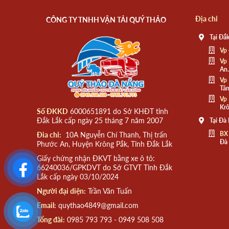
Địa chỉ
CÔNG TY TNHH VẬN TẢI QUÝ THẢO
Tại Đắk
Vp 
Vp 
An.
Vp 
Tân
Vp 
Krô
Số ĐKKD
6000651891 do Sở KHĐT tỉnh
Đắk Lắk cấp ngày 25 tháng 7 năm 2007
Tại Đà
BX
Đia chỉ:
10A Nguyễn Chí Thanh, Thị trấn
Đà
Phước An, Huyện Krông Pắk, Tỉnh Đắk Lắk
Giấy chứng nhận ĐKVT bằng xe ô tô:
66240036/GPKDVT do Sở GTVT Tỉnh Đắk
Lắk cấp ngày 03/10/2024
Người đại diện:
Trần Văn Tuấn
Email:
quythao4849@gmail.com
Tổng đài:
0985 793 793 - 0949 508 508