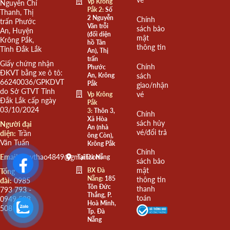
Vp Krông
Nguyễn Chí
Pắk 2:
Số
Thanh, Thị
2 Nguyễn
Chính
trấn Phước
Văn trỗi
sách bảo
An, Huyện
(đối diện
mật
Krông Pắk,
hồ Tân
thông tin
Tỉnh Đắk Lắk
An), Thị
trấn
Giấy chứng nhận
Chính
Phước
ĐKVT bằng xe ô tô:
An, Krông
sách
66240036/GPKDVT
Pắk
giao/nhận
do Sở GTVT Tỉnh
vé
Vp Krông
Đắk Lắk cấp ngày
Pắk
03/10/2024
3:
Thôn 3,
Chính
Xã Hòa
sách hủy
Người đại
An (nhà
vé/đổi trả
diện:
Trần
ông Còn),
Văn Tuấn
Krông Pắk
Chính
Email:
quythao4849@gmail.com
Tại Đà Nẵng
sách bảo
mật
BX Đà
Tổng
Nẵng:
185
thông tin
đài:
0985
Tôn Đức
thanh
793 793 -
Thắng, P.
toán
0949 508
Hoà Minh,
508
Tp. Đà
Nẵng