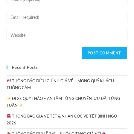
Recent Posts
THÔNG BÁO ĐIỀU CHỈNH GIÁ VÉ – MONG QUÝ KHÁCH
THÔNG CẢM
ĐI XE QUÝ THẢO – AN TÂM TỪNG CHUYẾN, ƯU ĐÃI TỪNG
TUẦN
THÔNG BÁO GIÁ VÉ TẾT & NHẬN CỌC VÉ TẾT BÍNH NGỌ
2026
THÔNG BÁO DỊP LỄ 2/9 – KHÔNG TĂNG GIÁ VÉ!