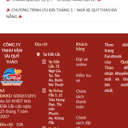
CHƯƠNG TRÌNH ƯU ĐÃI THÁNG 5 – NHÀ XE QUÝ THẢO ĐÀ
NẴNG
Địa chỉ
Khách
CÔNG TY
Theo dõi
hàng
TNHH VẬN
trang
Tại Đắk Lắk
TẢI QUÝ
Facebook
Đặt vé
THẢO
của
Quý
Vp Đắk
online
Lắk:
72
Thảo
để
Ngô Gia
nhận khuyến
Kiểm tra
Tự, Tân
mãi và tin
An, Buôn
vé
tức mới
Ma Thuột
nhất.
Số
Vp Krông
Chính
Pắk 1:
21
ĐKKD
6000651891
sách
Trần Hưng
do Sở KHĐT tỉnh
thanh
Đạo. Thị
Đắk Lắk cấp ngày
toán
trấn
25 tháng 7 năm
Phước
2007
Chính
An. Krông
sách đặt
Pắk
Đia chỉ:
10A
vé