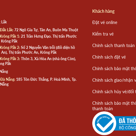
Khách hàng
 Lắk
Đặt vé online
Đắk Lắk:
72 Ngô Gia Tự, Tân An, Buôn Ma Thuột
Kiểm tra vé
Krông Pắk 1:
21 Trần Hưng Đạo. Thị trấn Phước
 Krông Pắk
Chính sách thanh toán
Krông Pắk 2:
Số 2 Nguyễn Văn trỗi (đối diện hồ
 An), Thị trấn Phước An, Krông Pắk
Chính sách đặt vé
Krông Pắk 3:
Thôn 3, Xã Hòa An (nhà ông Còn),
ng Pắk
Chính sách bảo mật th
 Nẵng
 Đà Nẵng:
185 Tôn Đức Thắng, P. Hoà Minh, Tp.
Chính sách giao/nhận 
 Nẵng
Chính sách hủy vé/đổi 
Chính sách bảo mật th
thanh toán