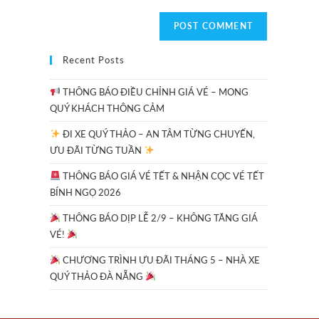
Recent Posts
THÔNG BÁO ĐIỀU CHỈNH GIÁ VÉ – MONG
QUÝ KHÁCH THÔNG CẢM
ĐI XE QUÝ THẢO – AN TÂM TỪNG CHUYẾN,
ƯU ĐÃI TỪNG TUẦN
THÔNG BÁO GIÁ VÉ TẾT & NHẬN CỌC VÉ TẾT
BÍNH NGỌ 2026
THÔNG BÁO DỊP LỄ 2/9 – KHÔNG TĂNG GIÁ
VÉ!
CHƯƠNG TRÌNH ƯU ĐÃI THÁNG 5 – NHÀ XE
QUÝ THẢO ĐÀ NẴNG