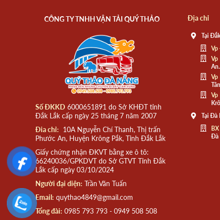
Địa chỉ
CÔNG TY TNHH VẬN TẢI QUÝ THẢO
Tại Đắk
Vp 
Vp 
An.
Vp 
Tân
Vp 
Krô
Số ĐKKD
6000651891 do Sở KHĐT tỉnh
Đắk Lắk cấp ngày 25 tháng 7 năm 2007
Tại Đà
BX
Đia chỉ:
10A Nguyễn Chí Thanh, Thị trấn
Đà
Phước An, Huyện Krông Pắk, Tỉnh Đắk Lắk
Giấy chứng nhận ĐKVT bằng xe ô tô:
66240036/GPKDVT do Sở GTVT Tỉnh Đắk
Lắk cấp ngày 03/10/2024
Người đại diện:
Trần Văn Tuấn
Email:
quythao4849@gmail.com
Tổng đài:
0985 793 793 - 0949 508 508