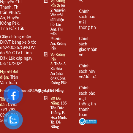
Vp Krông
Nguyễn Chí
Pắk 2:
Số
Thanh, Thị
2 Nguyễn
Chính
trấn Phước
Văn trỗi
sách bảo
An, Huyện
(đối diện
mật
Krông Pắk,
hồ Tân
thông tin
Tỉnh Đắk Lắk
An), Thị
trấn
Giấy chứng nhận
Chính
Phước
ĐKVT bằng xe ô tô:
An, Krông
sách
66240036/GPKDVT
Pắk
giao/nhận
do Sở GTVT Tỉnh
vé
Vp Krông
Đắk Lắk cấp ngày
Pắk
03/10/2024
3:
Thôn 3,
Chính
Xã Hòa
sách hủy
Người đại
An (nhà
vé/đổi trả
diện:
Trần
ông Còn),
Văn Tuấn
Krông Pắk
Chính
Email:
quythao4849@gmail.com
Tại Đà Nẵng
sách bảo
mật
BX Đà
Tổng
Nẵng:
185
thông tin
đài:
0985
Tôn Đức
thanh
793 793 -
Thắng, P.
toán
0949 508
Hoà Minh,
508
Tp. Đà
Nẵng