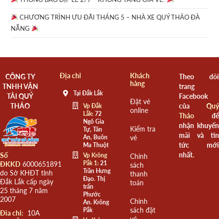
CHƯƠNG TRÌNH ƯU ĐÃI THÁNG 5 – NHÀ XE QUÝ THẢO ĐÀ
NẴNG
Địa chỉ
Khách
CÔNG TY
Theo dõi
hàng
TNHH VẬN
trang
Tại Đắk Lắk
TẢI QUÝ
Facebook
Đặt vé
THẢO
của
Quý
Vp Đắk
online
Lắk:
72
Thảo
để
Ngô Gia
nhận khuyến
Kiểm tra
Tự, Tân
mãi và tin
An, Buôn
vé
tức mới
Ma Thuột
nhất.
Số
Vp Krông
Chính
Pắk 1:
21
ĐKKD
6000651891
sách
Trần Hưng
do Sở KHĐT tỉnh
thanh
Đạo. Thị
Đắk Lắk cấp ngày
toán
trấn
25 tháng 7 năm
Phước
2007
Chính
An. Krông
sách đặt
Pắk
Đia chỉ:
10A
vé