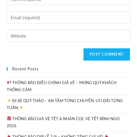
Recent Posts
THÔNG BÁO ĐIỀU CHỈNH GIÁ VÉ – MONG QUÝ KHÁCH
THÔNG CẢM
ĐI XE QUÝ THẢO – AN TÂM TỪNG CHUYẾN, ƯU ĐÃI TỪNG
TUẦN
THÔNG BÁO GIÁ VÉ TẾT & NHẬN CỌC VÉ TẾT BÍNH NGỌ
2026
THÔNG BÁO DỊP LỄ 2/9 – KHÔNG TĂNG GIÁ VÉ!