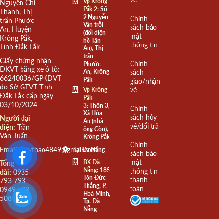
Vp Krông
Nguyễn Chí
Pắk 2:
Số
Thanh, Thị
2 Nguyễn
Chính
trấn Phước
Văn trỗi
sách bảo
An, Huyện
(đối diện
mật
Krông Pắk,
hồ Tân
thông tin
Tỉnh Đắk Lắk
An), Thị
trấn
Giấy chứng nhận
Chính
Phước
ĐKVT bằng xe ô tô:
An, Krông
sách
66240036/GPKDVT
Pắk
giao/nhận
do Sở GTVT Tỉnh
vé
Vp Krông
Đắk Lắk cấp ngày
Pắk
03/10/2024
3:
Thôn 3,
Chính
Xã Hòa
sách hủy
Người đại
An (nhà
vé/đổi trả
diện:
Trần
ông Còn),
Văn Tuấn
Krông Pắk
Chính
Email:
quythao4849@gmail.com
Tại Đà Nẵng
sách bảo
mật
BX Đà
Tổng
Nẵng:
185
thông tin
đài:
0985
Tôn Đức
thanh
793 793 -
Thắng, P.
toán
0949 508
Hoà Minh,
508
Tp. Đà
Nẵng