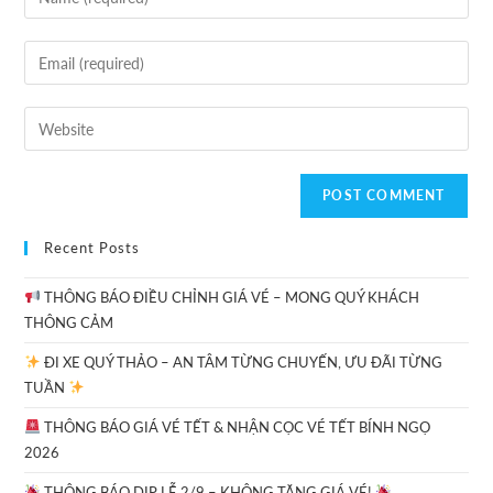
Recent Posts
THÔNG BÁO ĐIỀU CHỈNH GIÁ VÉ – MONG QUÝ KHÁCH
THÔNG CẢM
ĐI XE QUÝ THẢO – AN TÂM TỪNG CHUYẾN, ƯU ĐÃI TỪNG
TUẦN
THÔNG BÁO GIÁ VÉ TẾT & NHẬN CỌC VÉ TẾT BÍNH NGỌ
2026
THÔNG BÁO DỊP LỄ 2/9 – KHÔNG TĂNG GIÁ VÉ!