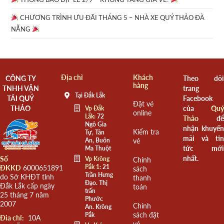
CHƯƠNG TRÌNH ƯU ĐÃI THÁNG 5 – NHÀ XE QUÝ THẢO ĐÀ
NẴNG
Địa chỉ
Khách
CÔNG TY
Theo dõi
hàng
TNHH VẬN
trang
Tại Đắk Lắk
TẢI QUÝ
Facebook
Đặt vé
THẢO
của
Quý
Vp Đắk
online
Lắk:
72
Thảo
để
Ngô Gia
nhận khuyến
Kiểm tra
Tự, Tân
mãi và tin
An, Buôn
vé
tức mới
Ma Thuột
nhất.
Số
Vp Krông
Chính
Pắk 1:
21
ĐKKD
6000651891
sách
Trần Hưng
do Sở KHĐT tỉnh
thanh
Đạo. Thị
Đắk Lắk cấp ngày
toán
trấn
25 tháng 7 năm
Phước
2007
Chính
An. Krông
sách đặt
Pắk
Đia chỉ:
10A
vé