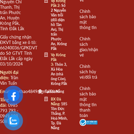
Vp Krông
Nguyễn Chí
Pắk 2:
Số
Thanh, Thị
2 Nguyễn
Chính
trấn Phước
Văn trỗi
sách bảo
An, Huyện
(đối diện
mật
Krông Pắk,
hồ Tân
thông tin
Tỉnh Đắk Lắk
An), Thị
trấn
Giấy chứng nhận
Chính
Phước
ĐKVT bằng xe ô tô:
An, Krông
sách
66240036/GPKDVT
Pắk
giao/nhận
do Sở GTVT Tỉnh
vé
Vp Krông
Đắk Lắk cấp ngày
Pắk
03/10/2024
3:
Thôn 3,
Chính
Xã Hòa
sách hủy
Người đại
An (nhà
vé/đổi trả
diện:
Trần
ông Còn),
Văn Tuấn
Krông Pắk
Chính
Email:
quythao4849@gmail.com
Tại Đà Nẵng
sách bảo
mật
BX Đà
Tổng
Nẵng:
185
thông tin
đài:
0985
Tôn Đức
thanh
793 793 -
Thắng, P.
toán
0949 508
Hoà Minh,
508
Tp. Đà
Nẵng