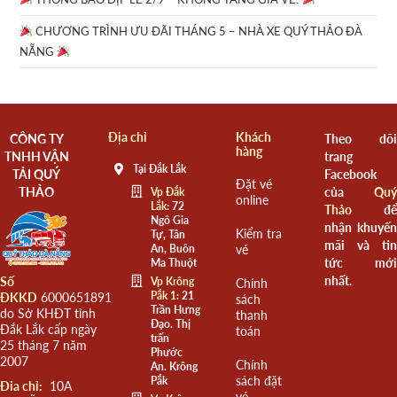
CHƯƠNG TRÌNH ƯU ĐÃI THÁNG 5 – NHÀ XE QUÝ THẢO ĐÀ
NẴNG
Địa chỉ
Khách
CÔNG TY
Theo dõi
hàng
TNHH VẬN
trang
Tại Đắk Lắk
TẢI QUÝ
Facebook
Đặt vé
THẢO
của
Quý
Vp Đắk
online
Lắk:
72
Thảo
để
Ngô Gia
nhận khuyến
Kiểm tra
Tự, Tân
mãi và tin
An, Buôn
vé
tức mới
Ma Thuột
nhất.
Số
Vp Krông
Chính
Pắk 1:
21
ĐKKD
6000651891
sách
Trần Hưng
do Sở KHĐT tỉnh
thanh
Đạo. Thị
Đắk Lắk cấp ngày
toán
trấn
25 tháng 7 năm
Phước
2007
Chính
An. Krông
sách đặt
Pắk
Đia chỉ:
10A
vé