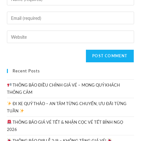
Recent Posts
THÔNG BÁO ĐIỀU CHỈNH GIÁ VÉ – MONG QUÝ KHÁCH
THÔNG CẢM
ĐI XE QUÝ THẢO – AN TÂM TỪNG CHUYẾN, ƯU ĐÃI TỪNG
TUẦN
THÔNG BÁO GIÁ VÉ TẾT & NHẬN CỌC VÉ TẾT BÍNH NGỌ
2026
THÔNG BÁO DỊP LỄ 2/9 – KHÔNG TĂNG GIÁ VÉ!