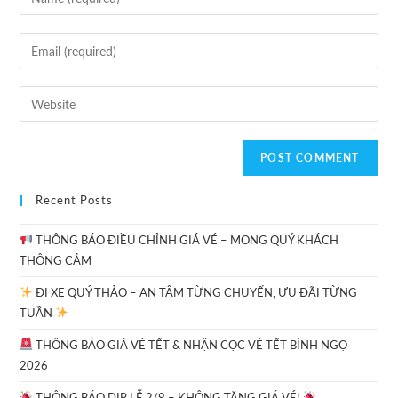
Recent Posts
THÔNG BÁO ĐIỀU CHỈNH GIÁ VÉ – MONG QUÝ KHÁCH
THÔNG CẢM
ĐI XE QUÝ THẢO – AN TÂM TỪNG CHUYẾN, ƯU ĐÃI TỪNG
TUẦN
THÔNG BÁO GIÁ VÉ TẾT & NHẬN CỌC VÉ TẾT BÍNH NGỌ
2026
THÔNG BÁO DỊP LỄ 2/9 – KHÔNG TĂNG GIÁ VÉ!