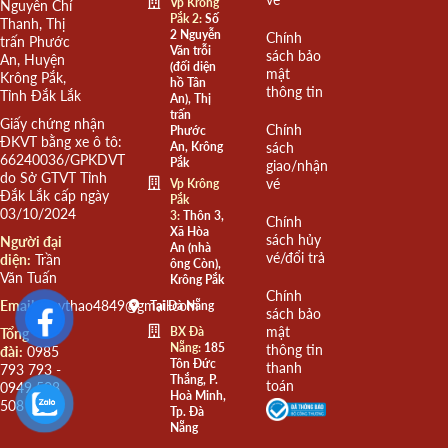
Vp Krông
Nguyễn Chí
Pắk 2:
Số
Thanh, Thị
2 Nguyễn
Chính
trấn Phước
Văn trỗi
sách bảo
An, Huyện
(đối diện
mật
Krông Pắk,
hồ Tân
thông tin
Tỉnh Đắk Lắk
An), Thị
trấn
Giấy chứng nhận
Chính
Phước
ĐKVT bằng xe ô tô:
An, Krông
sách
66240036/GPKDVT
Pắk
giao/nhận
do Sở GTVT Tỉnh
vé
Vp Krông
Đắk Lắk cấp ngày
Pắk
03/10/2024
3:
Thôn 3,
Chính
Xã Hòa
sách hủy
Người đại
An (nhà
vé/đổi trả
diện:
Trần
ông Còn),
Văn Tuấn
Krông Pắk
Chính
Email:
quythao4849@gmail.com
Tại Đà Nẵng
sách bảo
mật
BX Đà
Tổng
Nẵng:
185
thông tin
đài:
0985
Tôn Đức
thanh
793 793 -
Thắng, P.
toán
0949 508
Hoà Minh,
508
Tp. Đà
Nẵng