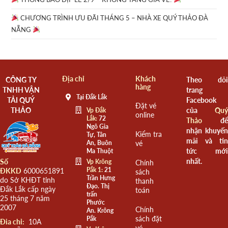
CHƯƠNG TRÌNH ƯU ĐÃI THÁNG 5 – NHÀ XE QUÝ THẢO ĐÀ
NẴNG
Địa chỉ
Khách
CÔNG TY
Theo dõi
hàng
TNHH VẬN
trang
Tại Đắk Lắk
TẢI QUÝ
Facebook
Đặt vé
THẢO
của
Quý
Vp Đắk
online
Lắk:
72
Thảo
để
Ngô Gia
nhận khuyến
Kiểm tra
Tự, Tân
mãi và tin
An, Buôn
vé
tức mới
Ma Thuột
nhất.
Số
Vp Krông
Chính
Pắk 1:
21
ĐKKD
6000651891
sách
Trần Hưng
do Sở KHĐT tỉnh
thanh
Đạo. Thị
Đắk Lắk cấp ngày
toán
trấn
25 tháng 7 năm
Phước
2007
Chính
An. Krông
sách đặt
Pắk
Đia chỉ:
10A
vé