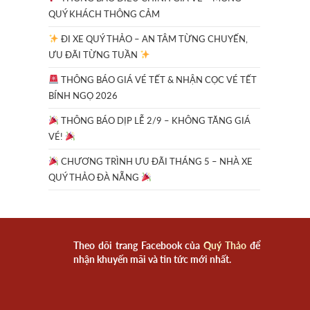
QUÝ KHÁCH THÔNG CẢM
ĐI XE QUÝ THẢO – AN TÂM TỪNG CHUYẾN,
ƯU ĐÃI TỪNG TUẦN
THÔNG BÁO GIÁ VÉ TẾT & NHẬN CỌC VÉ TẾT
BÍNH NGỌ 2026
THÔNG BÁO DỊP LỄ 2/9 – KHÔNG TĂNG GIÁ
VÉ!
CHƯƠNG TRÌNH ƯU ĐÃI THÁNG 5 – NHÀ XE
QUÝ THẢO ĐÀ NẴNG
Theo dõi trang Facebook của
Quý Thảo
để
nhận khuyến mãi và tin tức mới nhất.