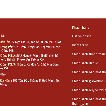
Khách hàng
 Lắk
Đặt vé online
Đắk Lắk:
72 Ngô Gia Tự, Tân An, Buôn Ma Thuột
Kiểm tra vé
Krông Pắk 1:
21 Trần Hưng Đạo. Thị trấn Phước
 Krông Pắk
Chính sách thanh toán
Krông Pắk 2:
Số 2 Nguyễn Văn trỗi (đối diện hồ
 An), Thị trấn Phước An, Krông Pắk
Chính sách đặt vé
Krông Pắk 3:
Thôn 3, Xã Hòa An (nhà ông Còn),
ng Pắk
Chính sách bảo mật th
 Nẵng
 Đà Nẵng:
185 Tôn Đức Thắng, P. Hoà Minh, Tp.
Chính sách giao/nhận 
 Nẵng
Chính sách hủy vé/đổi 
Chính sách bảo mật th
thanh toán