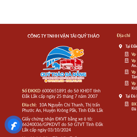
Địa chỉ
CÔNG TY TNHH VẬN TẢI QUÝ THẢO
Tại Đắk
Vp 
Vp 
An.
Vp 
Tân
Vp 
Krô
Số ĐKKD
6000651891 do Sở KHĐT tỉnh
Đắk Lắk cấp ngày 25 tháng 7 năm 2007
Tại Đà
BX
Đia chỉ:
10A Nguyễn Chí Thanh, Thị trấn
Đà
Phước An, Huyện Krông Pắk, Tỉnh Đắk Lắk
Giấy chứng nhận ĐKVT bằng xe ô tô:
66240036/GPKDVT do Sở GTVT Tỉnh Đắk
Lắk cấp ngày 03/10/2024