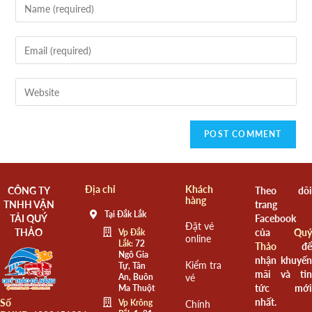
Địa chỉ
Khách
CÔNG TY
Theo dõi
hàng
TNHH VẬN
trang
Tại Đắk Lắk
TẢI QUÝ
Facebook
Đặt vé
THẢO
của
Quý
Vp Đắk
online
Lắk:
72
Thảo
để
Ngô Gia
nhận khuyến
Kiểm tra
Tự, Tân
mãi và tin
An, Buôn
vé
tức mới
Ma Thuột
nhất.
Số
Vp Krông
Chính