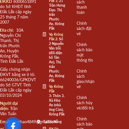
Pắk 1:
21
ĐKKD
6000651891
sách
Trần Hưng
do Sở KHĐT tỉnh
thanh
Đạo. Thị
Đắk Lắk cấp ngày
toán
trấn
25 tháng 7 năm
Phước
2007
Chính
An. Krông
sách đặt
Pắk
Đia chỉ:
10A
vé
Vp Krông
Nguyễn Chí
Pắk 2:
Số
Thanh, Thị
2 Nguyễn
Chính
trấn Phước
Văn trỗi
sách bảo
An, Huyện
(đối diện
mật
Krông Pắk,
hồ Tân
thông tin
Tỉnh Đắk Lắk
An), Thị
trấn
Giấy chứng nhận
Chính
Phước
ĐKVT bằng xe ô tô:
An, Krông
sách
66240036/GPKDVT
Pắk
giao/nhận
do Sở GTVT Tỉnh
vé
Vp Krông
Đắk Lắk cấp ngày
Pắk
03/10/2024
3:
Thôn 3,
Chính
Xã Hòa
sách hủy
Người đại
An (nhà
vé/đổi trả
diện:
Trần
ông Còn),
Văn Tuấn
Krông Pắk
Chính
Email:
quythao4849@gmail.com
Tại Đà Nẵng
sách bảo