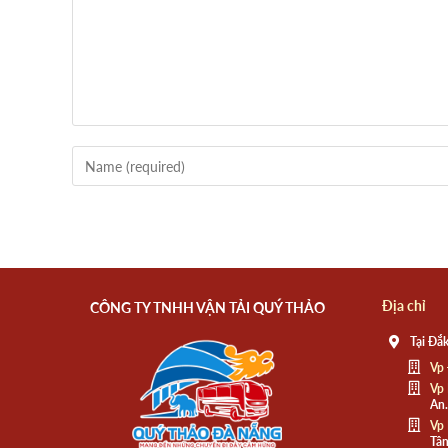
Địa chỉ
CÔNG TY TNHH VẬN TẢI QUÝ THẢO
Tại Đắk
Vp 
Vp 
An.
Vp 
Tân