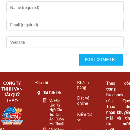
Địa chỉ
Khách
CÔNG TY
Theo dõi
hàng
TNHH VẬN
trang
Tại Đắk Lắk
TẢI QUÝ
Facebook
Đặt vé
THẢO
của
Quý
Vp Đắk
online
Lắk:
72
Thảo
để
Ngô Gia
nhận khuyến
Kiểm tra
Tự, Tân
mãi và tin
An, Buôn
vé
tức mới
Ma Thuột
nhất.
Số
Vp Krông