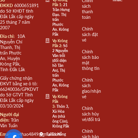
Chính
Pắk 1:
21
ĐKKD
6000651891
sách
Trần Hưng
do Sở KHĐT tỉnh
thanh
Đạo. Thị
Đắk Lắk cấp ngày
toán
trấn
25 tháng 7 năm
Phước
2007
Chính
An. Krông
sách đặt
Pắk
Đia chỉ:
10A
vé
Vp Krông
Nguyễn Chí
Pắk 2:
Số
Thanh, Thị
2 Nguyễn
Chính
trấn Phước
Văn trỗi
sách bảo
An, Huyện
(đối diện
mật
Krông Pắk,
hồ Tân
thông tin
Tỉnh Đắk Lắk
An), Thị
trấn
Giấy chứng nhận
Chính
Phước
ĐKVT bằng xe ô tô:
An, Krông
sách
66240036/GPKDVT
Pắk
giao/nhận
do Sở GTVT Tỉnh
vé
Vp Krông
Đắk Lắk cấp ngày
Pắk
03/10/2024
3:
Thôn 3,
Chính
Xã Hòa
sách hủy
Người đại
An (nhà
vé/đổi trả
diện:
Trần
ông Còn),
Văn Tuấn
Krông Pắk
Chính
Email:
quythao4849@gmail.com
Tại Đà Nẵng
sách bảo