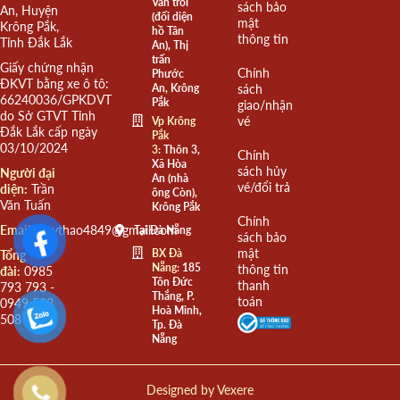
Văn trỗi
sách bảo
An, Huyện
(đối diện
mật
Krông Pắk,
hồ Tân
thông tin
Tỉnh Đắk Lắk
An), Thị
trấn
Giấy chứng nhận
Chính
Phước
ĐKVT bằng xe ô tô:
An, Krông
sách
66240036/GPKDVT
Pắk
giao/nhận
do Sở GTVT Tỉnh
vé
Vp Krông
Đắk Lắk cấp ngày
Pắk
03/10/2024
3:
Thôn 3,
Chính
Xã Hòa
sách hủy
Người đại
An (nhà
vé/đổi trả
diện:
Trần
ông Còn),
Văn Tuấn
Krông Pắk
Chính
Email:
quythao4849@gmail.com
Tại Đà Nẵng
sách bảo
mật
BX Đà
Tổng
Nẵng:
185
thông tin
đài:
0985
Tôn Đức
thanh
793 793 -
Thắng, P.
toán
0949 508
Hoà Minh,
508
Tp. Đà
Nẵng
Designed by
Vexere