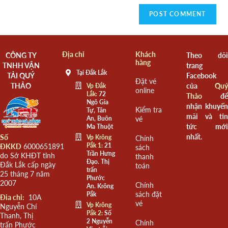
Địa chỉ
Khách
CÔNG TY
Theo dõi
hàng
TNHH VẬN
trang
Tại Đắk Lắk
TẢI QUÝ
Facebook
Đặt vé
THẢO
của
Quý
Vp Đắk
online
Lắk:
72
Thảo
để
Ngô Gia
nhận khuyến
Kiểm tra
Tự, Tân
mãi và tin
An, Buôn
vé
tức mới
Ma Thuột
nhất.
Số
Vp Krông
Chính
Pắk 1:
21
ĐKKD
6000651891
sách
Trần Hưng
do Sở KHĐT tỉnh
thanh
Đạo. Thị
Đắk Lắk cấp ngày
toán
trấn
25 tháng 7 năm
Phước
2007
Chính
An. Krông
sách đặt
Pắk
Đia chỉ:
10A
vé
Vp Krông
Nguyễn Chí
Pắk 2:
Số
Thanh, Thị
2 Nguyễn
Chính
trấn Phước