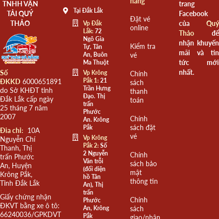
hàng
TNHH VẬN
trang
Tại Đắk Lắk
TẢI QUÝ
Facebook
Đặt vé
THẢO
của
Quý
Vp Đắk
online
Lắk:
72
Thảo
để
Ngô Gia
nhận khuyến
Kiểm tra
Tự, Tân
mãi và tin
An, Buôn
vé
tức mới
Ma Thuột
nhất.
Số
Vp Krông
Chính
Pắk 1:
21
ĐKKD
6000651891
sách
Trần Hưng
do Sở KHĐT tỉnh
thanh
Đạo. Thị
Đắk Lắk cấp ngày
toán
trấn
25 tháng 7 năm
Phước
2007
Chính
An. Krông
sách đặt
Pắk
Đia chỉ:
10A
vé
Vp Krông
Nguyễn Chí
Pắk 2:
Số
Thanh, Thị
2 Nguyễn
Chính
trấn Phước
Văn trỗi
sách bảo
An, Huyện
(đối diện
mật
Krông Pắk,
hồ Tân
thông tin
Tỉnh Đắk Lắk
An), Thị
trấn
Giấy chứng nhận
Chính
Phước
ĐKVT bằng xe ô tô:
An, Krông
sách
66240036/GPKDVT
Pắk
giao/nhận