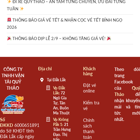
ĐI XE QUÝ THẢO – AN TÂM TỪNG CHUYẾN, ƯU ĐÃI TỪNG
TUẦN
THÔNG BÁO GIÁ VÉ TẾT & NHẬN CỌC VÉ TẾT BÍNH NGỌ
2026
THÔNG BÁO DỊP LỄ 2/9 – KHÔNG TĂNG GIÁ VÉ!
Địa chỉ
Khách
CÔNG TY
Theo dõi
hàng
TNHH VẬN
trang
Tại Đắk Lắk
TẢI QUÝ
Facebook
Đặt vé
THẢO
của
Quý
Vp Đắk
online
Lắk:
72
Thảo
để
Ngô Gia
nhận khuyến
Kiểm tra
Tự, Tân
mãi và tin
An, Buôn
vé
tức mới
Ma Thuột
nhất.
Số
Vp Krông
Chính
Pắk 1:
21
ĐKKD
6000651891
sách
Trần Hưng
do Sở KHĐT tỉnh
thanh
Đạo. Thị
Đắk Lắk cấp ngày
toán
trấn