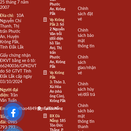
25 tháng 7 năm
Phước
2007
Chính
An. Krông
sách đặt
Pắk
Đia chỉ:
10A
vé
Vp Krông
Nguyễn Chí
Pắk 2:
Số
Thanh, Thị
2 Nguyễn
Chính
trấn Phước
Văn trỗi
sách bảo
An, Huyện
(đối diện
mật
Krông Pắk,
hồ Tân
thông tin
Tỉnh Đắk Lắk
An), Thị
trấn
Giấy chứng nhận
Chính
Phước
ĐKVT bằng xe ô tô:
An, Krông
sách
66240036/GPKDVT
Pắk
giao/nhận
do Sở GTVT Tỉnh
vé
Vp Krông
Đắk Lắk cấp ngày
Pắk
03/10/2024
3:
Thôn 3,
Chính
Xã Hòa
sách hủy
Người đại
An (nhà
vé/đổi trả
diện:
Trần
ông Còn),
Văn Tuấn
Krông Pắk
Chính
Email:
quythao4849@gmail.com
Tại Đà Nẵng
sách bảo
mật
BX Đà
Tổng
Nẵng:
185
thông tin
đài:
0985
Tôn Đức
thanh
793 793 -
Thắng, P.