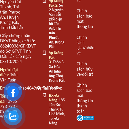
Vp Krông
Nguyễn Chí
Pắk 2:
Số
Thanh, Thị
2 Nguyễn
Chính
trấn Phước
Văn trỗi
sách bảo
An, Huyện
(đối diện
mật
Krông Pắk,
hồ Tân
thông tin
Tỉnh Đắk Lắk
An), Thị
trấn
Giấy chứng nhận
Chính
Phước
ĐKVT bằng xe ô tô:
An, Krông
sách
66240036/GPKDVT
Pắk
giao/nhận
do Sở GTVT Tỉnh
vé
Vp Krông
Đắk Lắk cấp ngày
Pắk
03/10/2024
3:
Thôn 3,
Chính
Xã Hòa
sách hủy
Người đại
An (nhà
vé/đổi trả
diện:
Trần
ông Còn),
Văn Tuấn
Krông Pắk
Chính
Email:
quythao4849@gmail.com
Tại Đà Nẵng
sách bảo
mật
BX Đà
Tổng
Nẵng:
185
thông tin
đài:
0985
Tôn Đức
thanh
793 793 -
Thắng, P.
toán
0949 508
Hoà Minh,
508
Tp. Đà
Nẵng