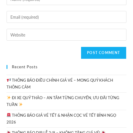
Recent Posts
THÔNG BÁO ĐIỀU CHỈNH GIÁ VÉ – MONG QUÝ KHÁCH
THÔNG CẢM
ĐI XE QUÝ THẢO – AN TÂM TỪNG CHUYẾN, ƯU ĐÃI TỪNG
TUẦN
THÔNG BÁO GIÁ VÉ TẾT & NHẬN CỌC VÉ TẾT BÍNH NGỌ
2026
THÔNG BÁO DỊP LỄ 2/9 – KHÔNG TĂNG GIÁ VÉ!