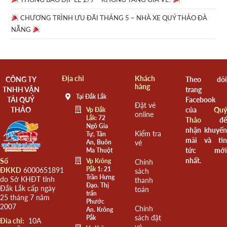
CHƯƠNG TRÌNH ƯU ĐÃI THÁNG 5 – NHÀ XE QUÝ THẢO ĐÀ
NẴNG
Địa chỉ
Khách
CÔNG TY
Theo dõi
hàng
TNHH VẬN
trang
Tại Đắk Lắk
TẢI QUÝ
Facebook
Đặt vé
THẢO
của
Quý
Vp Đắk
online
Lắk:
72
Thảo
để
Ngô Gia
nhận khuyến
Kiểm tra
Tự, Tân
mãi và tin
An, Buôn
vé
tức mới
Ma Thuột
nhất.
Số
Vp Krông
Chính
Pắk 1:
21
ĐKKD
6000651891
sách
Trần Hưng
do Sở KHĐT tỉnh
thanh
Đạo. Thị
Đắk Lắk cấp ngày
toán
trấn
25 tháng 7 năm
Phước
2007
Chính
An. Krông
sách đặt
Pắk
Đia chỉ:
10A
vé