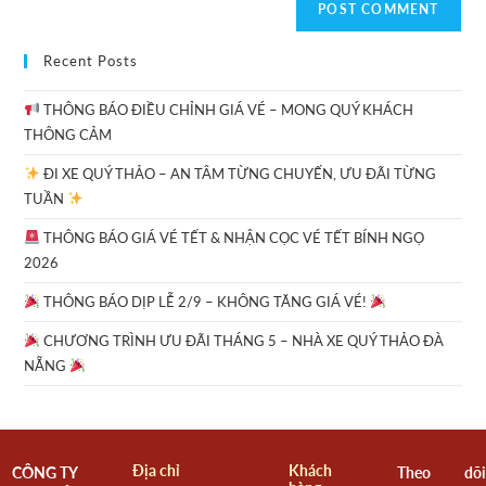
Recent Posts
THÔNG BÁO ĐIỀU CHỈNH GIÁ VÉ – MONG QUÝ KHÁCH
THÔNG CẢM
ĐI XE QUÝ THẢO – AN TÂM TỪNG CHUYẾN, ƯU ĐÃI TỪNG
TUẦN
THÔNG BÁO GIÁ VÉ TẾT & NHẬN CỌC VÉ TẾT BÍNH NGỌ
2026
THÔNG BÁO DỊP LỄ 2/9 – KHÔNG TĂNG GIÁ VÉ!
CHƯƠNG TRÌNH ƯU ĐÃI THÁNG 5 – NHÀ XE QUÝ THẢO ĐÀ
NẴNG
Địa chỉ
Khách
CÔNG TY
Theo dõi