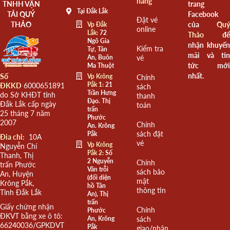
hàng
TNHH VẬN
trang
Tại Đắk Lắk
TẢI QUÝ
Facebook
Đặt vé
THẢO
của
Quý
Vp Đắk
online
Lắk:
72
Thảo
để
Ngô Gia
nhận khuyến
Kiểm tra
Tự, Tân
mãi và tin
An, Buôn
vé
tức mới
Ma Thuột
nhất.
Số
Vp Krông
Chính
Pắk 1:
21
ĐKKD
6000651891
sách
Trần Hưng
do Sở KHĐT tỉnh
thanh
Đạo. Thị
Đắk Lắk cấp ngày
toán
trấn
25 tháng 7 năm
Phước
2007
Chính
An. Krông
sách đặt
Pắk
Đia chỉ:
10A
vé
Vp Krông
Nguyễn Chí
Pắk 2:
Số
Thanh, Thị
2 Nguyễn
Chính
trấn Phước
Văn trỗi
sách bảo
An, Huyện
(đối diện
mật
Krông Pắk,
hồ Tân
thông tin
Tỉnh Đắk Lắk
An), Thị
trấn
Giấy chứng nhận
Chính
Phước
ĐKVT bằng xe ô tô:
An, Krông
sách
66240036/GPKDVT
Pắk
giao/nhận