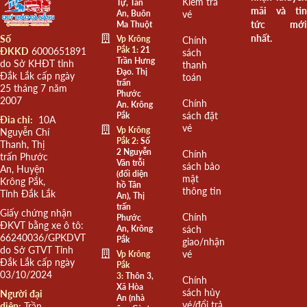
Kiểm tra
Tự, Tân
mãi và tin
An, Buôn
vé
tức mới
Ma Thuột
nhất.
Số
Vp Krông
Chính
Pắk 1:
21
ĐKKD
6000651891
sách
Trần Hưng
do Sở KHĐT tỉnh
thanh
Đạo. Thị
Đắk Lắk cấp ngày
toán
trấn
25 tháng 7 năm
Phước
2007
Chính
An. Krông
sách đặt
Pắk
Đia chỉ:
10A
vé
Vp Krông
Nguyễn Chí
Pắk 2:
Số
Thanh, Thị
2 Nguyễn
Chính
trấn Phước
Văn trỗi
sách bảo
An, Huyện
(đối diện
mật
Krông Pắk,
hồ Tân
thông tin
Tỉnh Đắk Lắk
An), Thị
trấn
Giấy chứng nhận
Chính
Phước
ĐKVT bằng xe ô tô:
An, Krông
sách
66240036/GPKDVT
Pắk
giao/nhận
do Sở GTVT Tỉnh
vé
Vp Krông
Đắk Lắk cấp ngày
Pắk
03/10/2024
3:
Thôn 3,
Chính
Xã Hòa
sách hủy
Người đại
An (nhà
vé/đổi trả
diện:
Trần