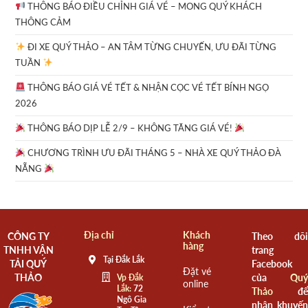
THÔNG BÁO ĐIỀU CHỈNH GIÁ VÉ – MONG QUÝ KHÁCH
THÔNG CẢM
ĐI XE QUÝ THẢO – AN TÂM TỪNG CHUYẾN, ƯU ĐÃI TỪNG
TUẦN
THÔNG BÁO GIÁ VÉ TẾT & NHẬN CỌC VÉ TẾT BÍNH NGỌ
2026
THÔNG BÁO DỊP LỄ 2/9 – KHÔNG TĂNG GIÁ VÉ!
CHƯƠNG TRÌNH ƯU ĐÃI THÁNG 5 – NHÀ XE QUÝ THẢO ĐÀ
NẴNG
Địa chỉ
Khách
CÔNG TY
Theo dõi
hàng
TNHH VẬN
trang
Tại Đắk Lắk
TẢI QUÝ
Facebook
Đặt vé
THẢO
của
Quý
Vp Đắk
online
Lắk:
72
Thảo
để
Ngô Gia
nhận khuyến