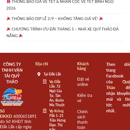
THÔNG BÁO GIÁ VÉ TẾT & NHẬN CỌC VÉ TẾT BÍNH NGỌ
2026
THÔNG BÁO DỊP LỄ 2/9 – KHÔNG TĂNG GIÁ VÉ!
CHƯƠNG TRÌNH ƯU ĐÃI THÁNG 5 – NHÀ XE QUÝ THẢO ĐÀ
NẴNG
Địa chỉ
Khách
CÔNG TY
Theo dõi
hàng
TNHH VẬN
trang
Tại Đắk Lắk
TẢI QUÝ
Facebook
Đặt vé
THẢO
của
Quý
Vp Đắk
online
Lắk:
72
Thảo
để
Ngô Gia
nhận khuyến
Kiểm tra
Tự, Tân
mãi và tin
An, Buôn
vé
tức mới
Ma Thuột
nhất.
Số
Vp Krông
Chính
Pắk 1:
21
ĐKKD
6000651891
sách
Trần Hưng
do Sở KHĐT tỉnh
thanh
Đạo. Thị
Đắk Lắk cấp ngày
toán
trấn