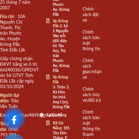
25 tháng 7 năm
Phước
2007
Chính
An. Krông
sách đặt
Pắk
Đia chỉ:
10A
vé
Vp Krông
Nguyễn Chí
Pắk 2:
Số
Thanh, Thị
2 Nguyễn
Chính
trấn Phước
Văn trỗi
sách bảo
An, Huyện
(đối diện
mật
Krông Pắk,
hồ Tân
thông tin
Tỉnh Đắk Lắk
An), Thị
trấn
Giấy chứng nhận
Chính
Phước
ĐKVT bằng xe ô tô:
An, Krông
sách
66240036/GPKDVT
Pắk
giao/nhận
do Sở GTVT Tỉnh
vé
Vp Krông
Đắk Lắk cấp ngày
Pắk
03/10/2024
3:
Thôn 3,
Chính
Xã Hòa
sách hủy
Người đại
An (nhà
vé/đổi trả
diện:
Trần
ông Còn),
Văn Tuấn
Krông Pắk
Chính
Email:
quythao4849@gmail.com
Tại Đà Nẵng
sách bảo
mật
BX Đà
Tổng
Nẵng:
185
thông tin
đài:
0985
Tôn Đức
thanh
793 793 -
Thắng, P.