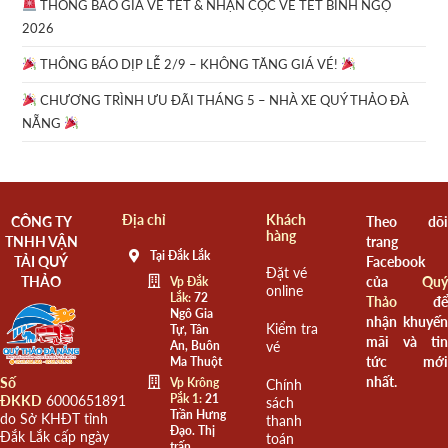
THÔNG BÁO GIÁ VÉ TẾT & NHẬN CỌC VÉ TẾT BÍNH NGỌ
2026
THÔNG BÁO DỊP LỄ 2/9 – KHÔNG TĂNG GIÁ VÉ!
CHƯƠNG TRÌNH ƯU ĐÃI THÁNG 5 – NHÀ XE QUÝ THẢO ĐÀ
NẴNG
Địa chỉ
Khách
CÔNG TY
Theo dõi
hàng
TNHH VẬN
trang
Tại Đắk Lắk
TẢI QUÝ
Facebook
Đặt vé
THẢO
của
Quý
Vp Đắk
online
Lắk:
72
Thảo
để
Ngô Gia
nhận khuyến
Kiểm tra
Tự, Tân
mãi và tin
An, Buôn
vé
tức mới
Ma Thuột
nhất.
Số
Vp Krông
Chính
Pắk 1:
21
ĐKKD
6000651891
sách
Trần Hưng
do Sở KHĐT tỉnh
thanh
Đạo. Thị
Đắk Lắk cấp ngày
toán
trấn