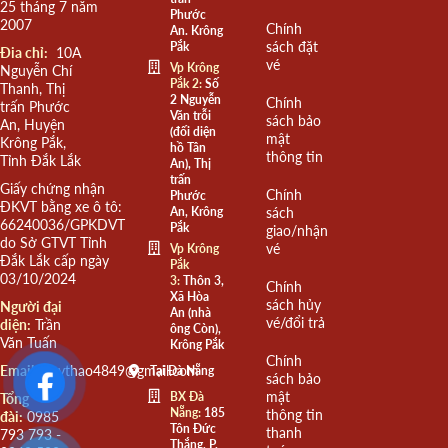
25 tháng 7 năm
Phước
2007
Chính
An. Krông
sách đặt
Pắk
Đia chỉ:
10A
vé
Vp Krông
Nguyễn Chí
Pắk 2:
Số
Thanh, Thị
2 Nguyễn
Chính
trấn Phước
Văn trỗi
sách bảo
An, Huyện
(đối diện
mật
Krông Pắk,
hồ Tân
thông tin
Tỉnh Đắk Lắk
An), Thị
trấn
Giấy chứng nhận
Chính
Phước
ĐKVT bằng xe ô tô:
An, Krông
sách
66240036/GPKDVT
Pắk
giao/nhận
do Sở GTVT Tỉnh
vé
Vp Krông
Đắk Lắk cấp ngày
Pắk
03/10/2024
3:
Thôn 3,
Chính
Xã Hòa
sách hủy
Người đại
An (nhà
vé/đổi trả
diện:
Trần
ông Còn),
Văn Tuấn
Krông Pắk
Chính
Email:
quythao4849@gmail.com
Tại Đà Nẵng
sách bảo
mật
BX Đà
Tổng
Nẵng:
185
thông tin
đài:
0985
Tôn Đức
thanh
793 793 -
Thắng, P.