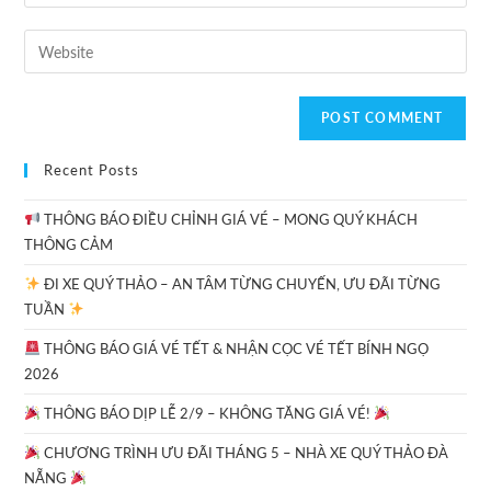
Recent Posts
THÔNG BÁO ĐIỀU CHỈNH GIÁ VÉ – MONG QUÝ KHÁCH
THÔNG CẢM
ĐI XE QUÝ THẢO – AN TÂM TỪNG CHUYẾN, ƯU ĐÃI TỪNG
TUẦN
THÔNG BÁO GIÁ VÉ TẾT & NHẬN CỌC VÉ TẾT BÍNH NGỌ
2026
THÔNG BÁO DỊP LỄ 2/9 – KHÔNG TĂNG GIÁ VÉ!
CHƯƠNG TRÌNH ƯU ĐÃI THÁNG 5 – NHÀ XE QUÝ THẢO ĐÀ
NẴNG