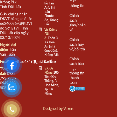
mật
Krông Pắk,
hồ Tân
thông tin
Tỉnh Đắk Lắk
An), Thị
trấn
Giấy chứng nhận
Chính
Phước
ĐKVT bằng xe ô tô:
An, Krông
sách
66240036/GPKDVT
Pắk
giao/nhận
do Sở GTVT Tỉnh
vé
Vp Krông
Đắk Lắk cấp ngày
Pắk
03/10/2024
3:
Thôn 3,
Chính
Xã Hòa
sách hủy
Người đại
An (nhà
vé/đổi trả
diện:
Trần
ông Còn),
Văn Tuấn
Krông Pắk
Chính
Email:
quythao4849@gmail.com
Tại Đà Nẵng
sách bảo
mật
BX Đà
Tổng
Nẵng:
185
thông tin
đài:
0985
Tôn Đức
thanh
793 793 -
Thắng, P.
toán
0949 508
Hoà Minh,
508
Tp. Đà
Nẵng
Designed by
Vexere