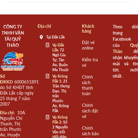
Địa chỉ
Khách
CÔNG TY
Theo dõi
hàng
TNHH VẬN
trang
Tại Đắk Lắk
TẢI QUÝ
Facebook
Đặt vé
THẢO
của
Quý
Vp Đắk
online
Lắk:
72
Thảo
để
Ngô Gia
nhận khuyến
Kiểm tra
Tự, Tân
mãi và tin
An, Buôn
vé
tức mới
Ma Thuột
nhất.
Số
Vp Krông
Chính
Pắk 1:
21
ĐKKD
6000651891
sách
Trần Hưng
do Sở KHĐT tỉnh
thanh
Đạo. Thị
Đắk Lắk cấp ngày
toán
trấn
25 tháng 7 năm
Phước
2007
Chính
An. Krông
sách đặt
Pắk
Đia chỉ:
10A
vé
Vp Krông
Nguyễn Chí
Pắk 2:
Số
Thanh, Thị
2 Nguyễn
Chính
trấn Phước
Văn trỗi
sách bảo
An, Huyện
(đối diện