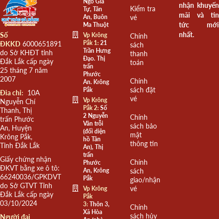
Ngô Gia
nhận khuyến
Kiểm tra
Tự, Tân
mãi và tin
An, Buôn
vé
tức mới
Ma Thuột
nhất.
Số
Vp Krông
Chính
Pắk 1:
21
ĐKKD
6000651891
sách
Trần Hưng
do Sở KHĐT tỉnh
thanh
Đạo. Thị
Đắk Lắk cấp ngày
toán
trấn
25 tháng 7 năm
Phước
2007
Chính
An. Krông
sách đặt
Pắk
Đia chỉ:
10A
vé
Vp Krông
Nguyễn Chí
Pắk 2:
Số
Thanh, Thị
2 Nguyễn
Chính
trấn Phước
Văn trỗi
sách bảo
An, Huyện
(đối diện
mật
Krông Pắk,
hồ Tân
thông tin
Tỉnh Đắk Lắk
An), Thị
trấn
Giấy chứng nhận
Chính
Phước
ĐKVT bằng xe ô tô:
An, Krông
sách
66240036/GPKDVT
Pắk
giao/nhận
do Sở GTVT Tỉnh
vé
Vp Krông
Đắk Lắk cấp ngày
Pắk
03/10/2024
3:
Thôn 3,
Chính
Xã Hòa
sách hủy
Người đại