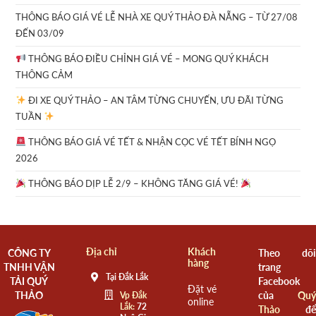
THÔNG BÁO GIÁ VÉ LỄ NHÀ XE QUÝ THẢO ĐÀ NẴNG – TỪ 27/08
ĐẾN 03/09
THÔNG BÁO ĐIỀU CHỈNH GIÁ VÉ – MONG QUÝ KHÁCH
THÔNG CẢM
ĐI XE QUÝ THẢO – AN TÂM TỪNG CHUYẾN, ƯU ĐÃI TỪNG
TUẦN
THÔNG BÁO GIÁ VÉ TẾT & NHẬN CỌC VÉ TẾT BÍNH NGỌ
2026
THÔNG BÁO DỊP LỄ 2/9 – KHÔNG TĂNG GIÁ VÉ!
Địa chỉ
Khách
CÔNG TY
Theo dõi
hàng
TNHH VẬN
trang
Tại Đắk Lắk
TẢI QUÝ
Facebook
Đặt vé
THẢO
của
Quý
Vp Đắk
online
Lắk:
72
Thảo
để