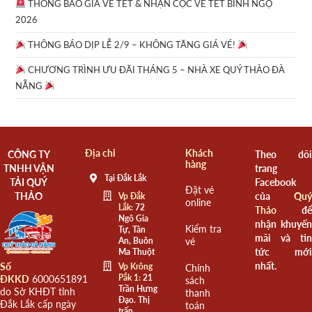
THÔNG BÁO GIÁ VÉ TẾT & NHẬN CỌC VÉ TẾT BÍNH NGỌ
2026
THÔNG BÁO DỊP LỄ 2/9 – KHÔNG TĂNG GIÁ VÉ!
CHƯƠNG TRÌNH ƯU ĐÃI THÁNG 5 – NHÀ XE QUÝ THẢO ĐÀ
NẴNG
Địa chỉ
Khách
CÔNG TY
Theo dõi
hàng
TNHH VẬN
trang
Tại Đắk Lắk
TẢI QUÝ
Facebook
Đặt vé
THẢO
của
Quý
Vp Đắk
online
Lắk:
72
Thảo
để
Ngô Gia
nhận khuyến
Kiểm tra
Tự, Tân
mãi và tin
An, Buôn
vé
tức mới
Ma Thuột
nhất.
Số
Vp Krông
Chính
Pắk 1:
21
ĐKKD
6000651891
sách
Trần Hưng
do Sở KHĐT tỉnh
thanh
Đạo. Thị
Đắk Lắk cấp ngày
toán
trấn