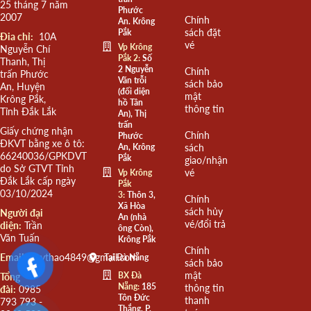
25 tháng 7 năm
Phước
2007
Chính
An. Krông
sách đặt
Pắk
Đia chỉ:
10A
vé
Vp Krông
Nguyễn Chí
Pắk 2:
Số
Thanh, Thị
2 Nguyễn
Chính
trấn Phước
Văn trỗi
sách bảo
An, Huyện
(đối diện
mật
Krông Pắk,
hồ Tân
thông tin
Tỉnh Đắk Lắk
An), Thị
trấn
Giấy chứng nhận
Chính
Phước
ĐKVT bằng xe ô tô:
An, Krông
sách
66240036/GPKDVT
Pắk
giao/nhận
do Sở GTVT Tỉnh
vé
Vp Krông
Đắk Lắk cấp ngày
Pắk
03/10/2024
3:
Thôn 3,
Chính
Xã Hòa
sách hủy
Người đại
An (nhà
vé/đổi trả
diện:
Trần
ông Còn),
Văn Tuấn
Krông Pắk
Chính
Email:
quythao4849@gmail.com
Tại Đà Nẵng
sách bảo
mật
BX Đà
Tổng
Nẵng:
185
thông tin
đài:
0985
Tôn Đức
thanh
793 793 -
Thắng, P.