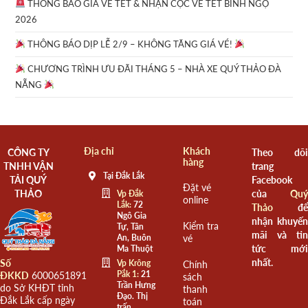
THÔNG BÁO GIÁ VÉ TẾT & NHẬN CỌC VÉ TẾT BÍNH NGỌ
2026
THÔNG BÁO DỊP LỄ 2/9 – KHÔNG TĂNG GIÁ VÉ!
CHƯƠNG TRÌNH ƯU ĐÃI THÁNG 5 – NHÀ XE QUÝ THẢO ĐÀ
NẴNG
Địa chỉ
Khách
CÔNG TY
Theo dõi
hàng
TNHH VẬN
trang
Tại Đắk Lắk
TẢI QUÝ
Facebook
Đặt vé
THẢO
của
Quý
Vp Đắk
online
Lắk:
72
Thảo
để
Ngô Gia
nhận khuyến
Kiểm tra
Tự, Tân
mãi và tin
An, Buôn
vé
tức mới
Ma Thuột
nhất.
Số
Vp Krông
Chính
Pắk 1:
21
ĐKKD
6000651891
sách
Trần Hưng
do Sở KHĐT tỉnh
thanh
Đạo. Thị
Đắk Lắk cấp ngày
toán
trấn