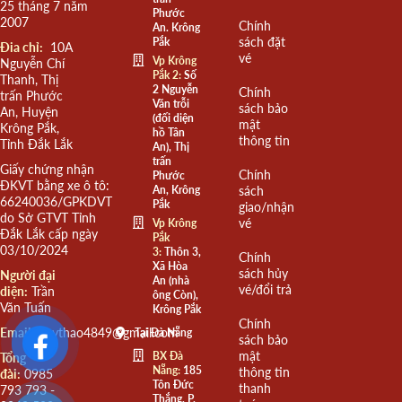
25 tháng 7 năm
Phước
2007
Chính
An. Krông
sách đặt
Pắk
Đia chỉ:
10A
vé
Vp Krông
Nguyễn Chí
Pắk 2:
Số
Thanh, Thị
2 Nguyễn
Chính
trấn Phước
Văn trỗi
sách bảo
An, Huyện
(đối diện
mật
Krông Pắk,
hồ Tân
thông tin
Tỉnh Đắk Lắk
An), Thị
trấn
Giấy chứng nhận
Chính
Phước
ĐKVT bằng xe ô tô:
An, Krông
sách
66240036/GPKDVT
Pắk
giao/nhận
do Sở GTVT Tỉnh
vé
Vp Krông
Đắk Lắk cấp ngày
Pắk
03/10/2024
3:
Thôn 3,
Chính
Xã Hòa
sách hủy
Người đại
An (nhà
vé/đổi trả
diện:
Trần
ông Còn),
Văn Tuấn
Krông Pắk
Chính
Email:
quythao4849@gmail.com
Tại Đà Nẵng
sách bảo
mật
BX Đà
Tổng
Nẵng:
185
thông tin
đài:
0985
Tôn Đức
thanh
793 793 -
Thắng, P.