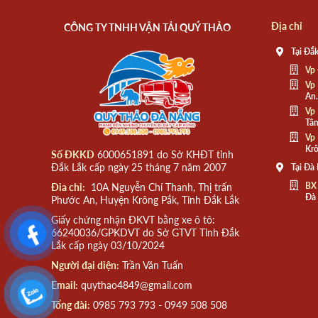
Địa chỉ
CÔNG TY TNHH VẬN TẢI QUÝ THẢO
Tại Đắk
Vp 
Vp 
An.
Vp 
Tân
Vp 
Krô
Số ĐKKD
6000651891 do Sở KHĐT tỉnh
Đắk Lắk cấp ngày 25 tháng 7 năm 2007
Tại Đà
BX
Đia chỉ:
10A Nguyễn Chí Thanh, Thị trấn
Đà
Phước An, Huyện Krông Pắk, Tỉnh Đắk Lắk
Giấy chứng nhận ĐKVT bằng xe ô tô:
66240036/GPKDVT do Sở GTVT Tỉnh Đắk
Lắk cấp ngày 03/10/2024
Người đại diện:
Trần Văn Tuấn
Email:
quythao4849@gmail.com
Tổng đài:
0985 793 793 - 0949 508 508