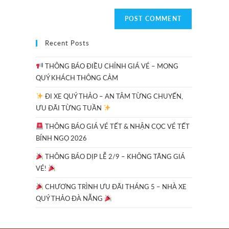
Recent Posts
THÔNG BÁO ĐIỀU CHỈNH GIÁ VÉ – MONG
QUÝ KHÁCH THÔNG CẢM
ĐI XE QUÝ THẢO – AN TÂM TỪNG CHUYẾN,
ƯU ĐÃI TỪNG TUẦN
THÔNG BÁO GIÁ VÉ TẾT & NHẬN CỌC VÉ TẾT
BÍNH NGỌ 2026
THÔNG BÁO DỊP LỄ 2/9 – KHÔNG TĂNG GIÁ
VÉ!
CHƯƠNG TRÌNH ƯU ĐÃI THÁNG 5 – NHÀ XE
QUÝ THẢO ĐÀ NẴNG