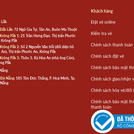
Khách hàng
 Lắk
Đặt vé online
Đắk Lắk:
72 Ngô Gia Tự, Tân An, Buôn Ma Thuột
Kiểm tra vé
Krông Pắk 1:
21 Trần Hưng Đạo. Thị trấn Phước
 Krông Pắk
Chính sách thanh toán
Krông Pắk 2:
Số 2 Nguyễn Văn trỗi (đối diện hồ
 An), Thị trấn Phước An, Krông Pắk
Chính sách đặt vé
Krông Pắk 3:
Thôn 3, Xã Hòa An (nhà ông Còn),
ng Pắk
Chính sách bảo mật th
 Nẵng
 Đà Nẵng:
185 Tôn Đức Thắng, P. Hoà Minh, Tp.
Chính sách giao/nhận 
 Nẵng
Chính sách hủy vé/đổi 
Chính sách bảo mật th
thanh toán