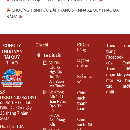
CHƯƠNG TRÌNH ƯU ĐÃI THÁNG 5 – NHÀ XE QUÝ THẢO ĐÀ
NẴNG
Địa chỉ
Khách
CÔNG TY
Theo dõi
hàng
TNHH VẬN
trang
Tại Đắk Lắk
TẢI QUÝ
Facebook
Đặt vé
THẢO
của
Quý
Vp Đắk
online
Lắk:
72
Thảo
để
Ngô Gia
nhận khuyến
Kiểm tra
Tự, Tân
mãi và tin
An, Buôn
vé
tức mới
Ma Thuột
nhất.
Số
Vp Krông
Chính
Pắk 1:
21
ĐKKD
6000651891
sách
Trần Hưng
do Sở KHĐT tỉnh
thanh
Đạo. Thị
Đắk Lắk cấp ngày
toán
trấn
25 tháng 7 năm
Phước
2007
Chính
An. Krông
sách đặt
Pắk
Đia chỉ:
10A
vé