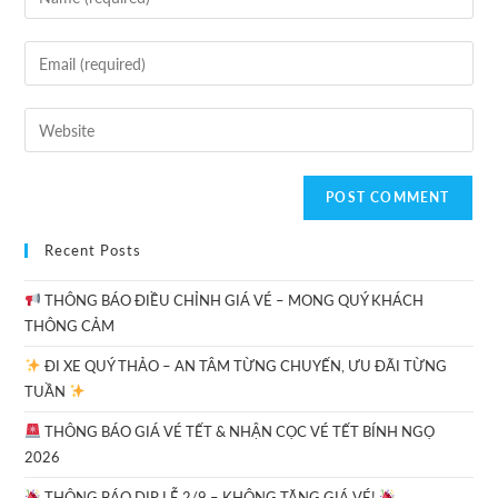
Recent Posts
THÔNG BÁO ĐIỀU CHỈNH GIÁ VÉ – MONG QUÝ KHÁCH
THÔNG CẢM
ĐI XE QUÝ THẢO – AN TÂM TỪNG CHUYẾN, ƯU ĐÃI TỪNG
TUẦN
THÔNG BÁO GIÁ VÉ TẾT & NHẬN CỌC VÉ TẾT BÍNH NGỌ
2026
THÔNG BÁO DỊP LỄ 2/9 – KHÔNG TĂNG GIÁ VÉ!