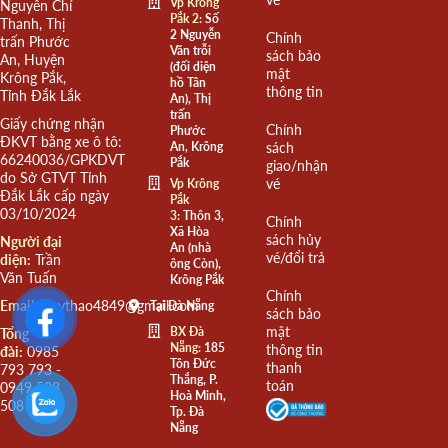
Vp Krông
Nguyễn Chí
Pắk 2:
Số
Thanh, Thị
2 Nguyễn
Chính
trấn Phước
Văn trỗi
sách bảo
An, Huyện
(đối diện
mật
Krông Pắk,
hồ Tân
thông tin
Tỉnh Đắk Lắk
An), Thị
trấn
Giấy chứng nhận
Chính
Phước
ĐKVT bằng xe ô tô:
An, Krông
sách
66240036/GPKDVT
Pắk
giao/nhận
do Sở GTVT Tỉnh
vé
Vp Krông
Đắk Lắk cấp ngày
Pắk
03/10/2024
3:
Thôn 3,
Chính
Xã Hòa
sách hủy
Người đại
An (nhà
vé/đổi trả
diện:
Trần
ông Còn),
Văn Tuấn
Krông Pắk
Chính
Email:
quythao4849@gmail.com
Tại Đà Nẵng
sách bảo
mật
BX Đà
Tổng
Nẵng:
185
thông tin
đài:
0985
Tôn Đức
thanh
793 793 -
Thắng, P.
toán
0949 508
Hoà Minh,
508
Tp. Đà
Nẵng