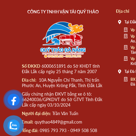
Địa chỉ
CÔNG TY TNHH VẬN TẢI QUÝ THẢO
Tại Đắk
Vp 
Vp 
An.
Vp 
Tân
Vp 
Krô
Số ĐKKD
6000651891 do Sở KHĐT tỉnh
Đắk Lắk cấp ngày 25 tháng 7 năm 2007
Tại Đà
BX
Đia chỉ:
10A Nguyễn Chí Thanh, Thị trấn
Đà
Phước An, Huyện Krông Pắk, Tỉnh Đắk Lắk
Giấy chứng nhận ĐKVT bằng xe ô tô:
66240036/GPKDVT do Sở GTVT Tỉnh Đắk
Lắk cấp ngày 03/10/2024
Người đại diện:
Trần Văn Tuấn
Email:
quythao4849@gmail.com
Tổng đài:
0985 793 793 - 0949 508 508