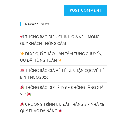
Recent Posts
THÔNG BÁO ĐIỀU CHỈNH GIÁ VÉ – MONG
QUÝ KHÁCH THÔNG CẢM
ĐI XE QUÝ THẢO – AN TÂM TỪNG CHUYẾN,
ƯU ĐÃI TỪNG TUẦN
THÔNG BÁO GIÁ VÉ TẾT & NHẬN CỌC VÉ TẾT
BÍNH NGỌ 2026
THÔNG BÁO DỊP LỄ 2/9 – KHÔNG TĂNG GIÁ
VÉ!
CHƯƠNG TRÌNH ƯU ĐÃI THÁNG 5 – NHÀ XE
QUÝ THẢO ĐÀ NẴNG