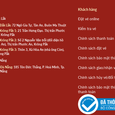
Khách hàng
 Lắk
Đặt vé online
Đắk Lắk:
72 Ngô Gia Tự, Tân An, Buôn Ma Thuột
Kiểm tra vé
Krông Pắk 1:
21 Trần Hưng Đạo. Thị trấn Phước
 Krông Pắk
Chính sách thanh toán
Krông Pắk 2:
Số 2 Nguyễn Văn trỗi (đối diện hồ
 An), Thị trấn Phước An, Krông Pắk
Chính sách đặt vé
Krông Pắk 3:
Thôn 3, Xã Hòa An (nhà ông Còn),
ng Pắk
Chính sách bảo mật th
 Nẵng
 Đà Nẵng:
185 Tôn Đức Thắng, P. Hoà Minh, Tp.
Chính sách giao/nhận 
 Nẵng
Chính sách hủy vé/đổi 
Chính sách bảo mật th
thanh toán