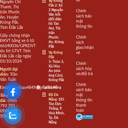
Vp Krông
Nguyễn Chí
Pắk 2:
Số
Thanh, Thị
2 Nguyễn
Chính
trấn Phước
Văn trỗi
sách bảo
An, Huyện
(đối diện
mật
Krông Pắk,
hồ Tân
thông tin
Tỉnh Đắk Lắk
An), Thị
trấn
Giấy chứng nhận
Chính
Phước
ĐKVT bằng xe ô tô:
An, Krông
sách
66240036/GPKDVT
Pắk
giao/nhận
do Sở GTVT Tỉnh
vé
Vp Krông
Đắk Lắk cấp ngày
Pắk
03/10/2024
3:
Thôn 3,
Chính
Xã Hòa
sách hủy
Người đại
An (nhà
vé/đổi trả
diện:
Trần
ông Còn),
Văn Tuấn
Krông Pắk
Chính
Email:
quythao4849@gmail.com
Tại Đà Nẵng
sách bảo
mật
BX Đà
Tổng
Nẵng:
185
thông tin
đài:
0985
Tôn Đức
thanh
793 793 -
Thắng, P.
toán
0949 508
Hoà Minh,
508
Tp. Đà
Nẵng