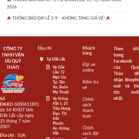
2026
THÔNG BÁO DỊP LỄ 2/9 – KHÔNG TĂNG GIÁ VÉ!
Địa chỉ
Khách
CÔNG TY
Theo dõi
hàng
TNHH VẬN
trang
Tại Đắk Lắk
TẢI QUÝ
Facebook
Đặt vé
THẢO
của
Quý
Vp Đắk
online
Lắk:
72
Thảo
để
Ngô Gia
nhận khuyến
Kiểm tra
Tự, Tân
mãi và tin
An, Buôn
vé
tức mới
Ma Thuột
nhất.
Số
Vp Krông
Chính
Pắk 1:
21
ĐKKD
6000651891
sách
Trần Hưng
do Sở KHĐT tỉnh
thanh
Đạo. Thị
Đắk Lắk cấp ngày
toán
trấn
25 tháng 7 năm
Phước
2007
Chính
An. Krông
sách đặt
Pắk
Đia chỉ:
10A
vé