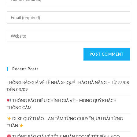
Recent Posts
THÔNG BÁO GIÁ VÉ LỄ NHÀ XE QUÝ THẢO ĐÀ NẴNG – TỪ 27/08
ĐẾN 03/09
THÔNG BÁO ĐIỀU CHỈNH GIÁ VÉ – MONG QUÝ KHÁCH
THÔNG CẢM
ĐI XE QUÝ THẢO – AN TÂM TỪNG CHUYẾN, ƯU ĐÃI TỪNG
TUẦN
THÔNG BÁO GIÁ VÉ TẾT & NHẬN CỌC VÉ TẾT BÍNH NGỌ