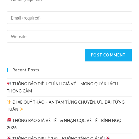
Recent Posts
THÔNG BÁO ĐIỀU CHỈNH GIÁ VÉ – MONG QUÝ KHÁCH
THÔNG CẢM
ĐI XE QUÝ THẢO – AN TÂM TỪNG CHUYẾN, ƯU ĐÃI TỪNG
TUẦN
THÔNG BÁO GIÁ VÉ TẾT & NHẬN CỌC VÉ TẾT BÍNH NGỌ
2026
THÔNG BÁO DỊP LỄ 2/9 – KHÔNG TĂNG GIÁ VÉ!