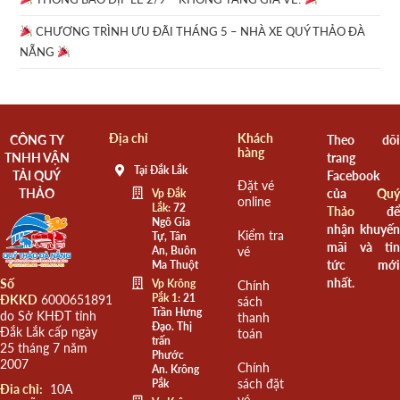
CHƯƠNG TRÌNH ƯU ĐÃI THÁNG 5 – NHÀ XE QUÝ THẢO ĐÀ
NẴNG
Địa chỉ
Khách
CÔNG TY
Theo dõi
hàng
TNHH VẬN
trang
Tại Đắk Lắk
TẢI QUÝ
Facebook
Đặt vé
THẢO
của
Quý
Vp Đắk
online
Lắk:
72
Thảo
để
Ngô Gia
nhận khuyến
Kiểm tra
Tự, Tân
mãi và tin
An, Buôn
vé
tức mới
Ma Thuột
nhất.
Số
Vp Krông
Chính
Pắk 1:
21
ĐKKD
6000651891
sách
Trần Hưng
do Sở KHĐT tỉnh
thanh
Đạo. Thị
Đắk Lắk cấp ngày
toán
trấn
25 tháng 7 năm
Phước
2007
Chính
An. Krông
sách đặt
Pắk
Đia chỉ:
10A
vé