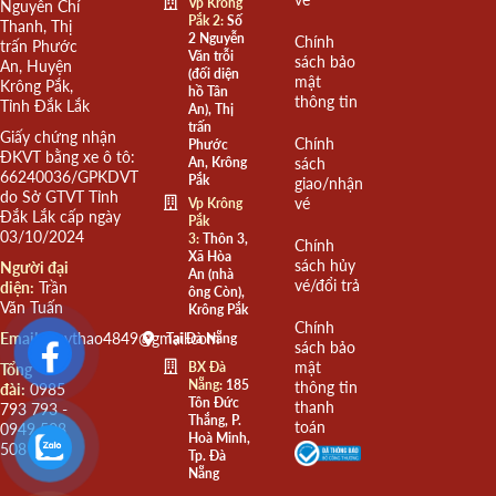
Vp Krông
Nguyễn Chí
Pắk 2:
Số
Thanh, Thị
2 Nguyễn
Chính
trấn Phước
Văn trỗi
sách bảo
An, Huyện
(đối diện
mật
Krông Pắk,
hồ Tân
thông tin
Tỉnh Đắk Lắk
An), Thị
trấn
Giấy chứng nhận
Chính
Phước
ĐKVT bằng xe ô tô:
An, Krông
sách
66240036/GPKDVT
Pắk
giao/nhận
do Sở GTVT Tỉnh
vé
Vp Krông
Đắk Lắk cấp ngày
Pắk
03/10/2024
3:
Thôn 3,
Chính
Xã Hòa
sách hủy
Người đại
An (nhà
vé/đổi trả
diện:
Trần
ông Còn),
Văn Tuấn
Krông Pắk
Chính
Email:
quythao4849@gmail.com
Tại Đà Nẵng
sách bảo
mật
BX Đà
Tổng
Nẵng:
185
thông tin
đài:
0985
Tôn Đức
thanh
793 793 -
Thắng, P.
toán
0949 508
Hoà Minh,
508
Tp. Đà
Nẵng