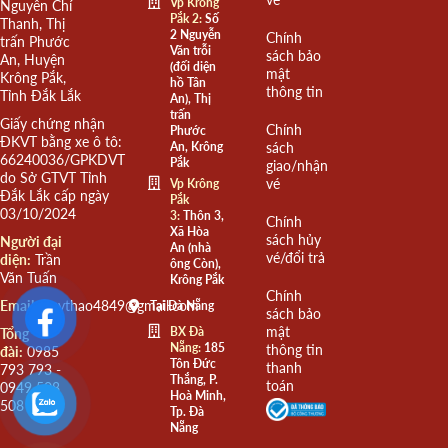
Vp Krông
Nguyễn Chí
Pắk 2:
Số
Thanh, Thị
2 Nguyễn
Chính
trấn Phước
Văn trỗi
sách bảo
An, Huyện
(đối diện
mật
Krông Pắk,
hồ Tân
thông tin
Tỉnh Đắk Lắk
An), Thị
trấn
Giấy chứng nhận
Chính
Phước
ĐKVT bằng xe ô tô:
An, Krông
sách
66240036/GPKDVT
Pắk
giao/nhận
do Sở GTVT Tỉnh
vé
Vp Krông
Đắk Lắk cấp ngày
Pắk
03/10/2024
3:
Thôn 3,
Chính
Xã Hòa
sách hủy
Người đại
An (nhà
vé/đổi trả
diện:
Trần
ông Còn),
Văn Tuấn
Krông Pắk
Chính
Email:
quythao4849@gmail.com
Tại Đà Nẵng
sách bảo
mật
BX Đà
Tổng
Nẵng:
185
thông tin
đài:
0985
Tôn Đức
thanh
793 793 -
Thắng, P.
toán
0949 508
Hoà Minh,
508
Tp. Đà
Nẵng