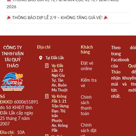
2026
THÔNG BÁO DỊP LỄ 2/9 – KHÔNG TĂNG GIÁ VÉ!
Địa chỉ
Khách
CÔNG TY
Theo dõi
hàng
TNHH VẬN
trang
Tại Đắk Lắk
TẢI QUÝ
Facebook
Đặt vé
THẢO
của
Quý
Vp Đắk
online
Lắk:
72
Thảo
để
Ngô Gia
nhận khuyến
Kiểm tra
Tự, Tân
mãi và tin
An, Buôn
vé
tức mới
Ma Thuột
nhất.
Số
Vp Krông
Chính
Pắk 1:
21
ĐKKD
6000651891
sách
Trần Hưng
do Sở KHĐT tỉnh
thanh
Đạo. Thị
Đắk Lắk cấp ngày
toán
trấn
25 tháng 7 năm
Phước
2007
Chính
An. Krông
sách đặt
Pắk
Đia chỉ:
10A
vé