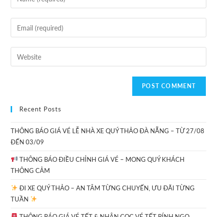
Recent Posts
THÔNG BÁO GIÁ VÉ LỄ NHÀ XE QUÝ THẢO ĐÀ NẴNG – TỪ 27/08
ĐẾN 03/09
THÔNG BÁO ĐIỀU CHỈNH GIÁ VÉ – MONG QUÝ KHÁCH
THÔNG CẢM
ĐI XE QUÝ THẢO – AN TÂM TỪNG CHUYẾN, ƯU ĐÃI TỪNG
TUẦN
THÔNG BÁO GIÁ VÉ TẾT & NHẬN CỌC VÉ TẾT BÍNH NGỌ