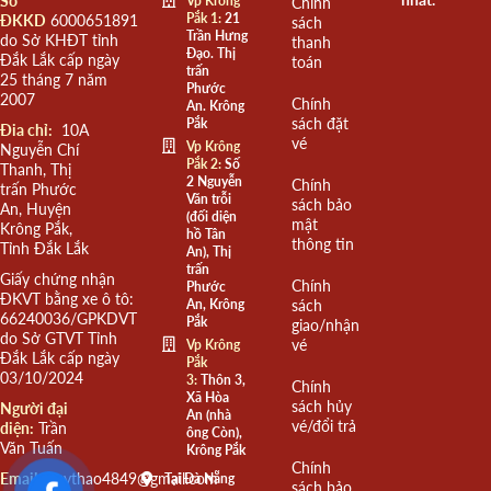
Số
Vp Krông
Chính
Pắk 1:
21
ĐKKD
6000651891
sách
Trần Hưng
do Sở KHĐT tỉnh
thanh
Đạo. Thị
Đắk Lắk cấp ngày
toán
trấn
25 tháng 7 năm
Phước
2007
Chính
An. Krông
sách đặt
Pắk
Đia chỉ:
10A
vé
Vp Krông
Nguyễn Chí
Pắk 2:
Số
Thanh, Thị
2 Nguyễn
Chính
trấn Phước
Văn trỗi
sách bảo
An, Huyện
(đối diện
mật
Krông Pắk,
hồ Tân
thông tin
Tỉnh Đắk Lắk
An), Thị
trấn
Giấy chứng nhận
Chính
Phước
ĐKVT bằng xe ô tô:
An, Krông
sách
66240036/GPKDVT
Pắk
giao/nhận
do Sở GTVT Tỉnh
vé
Vp Krông
Đắk Lắk cấp ngày
Pắk
03/10/2024
3:
Thôn 3,
Chính
Xã Hòa
sách hủy
Người đại
An (nhà
vé/đổi trả
diện:
Trần
ông Còn),
Văn Tuấn
Krông Pắk
Chính
Email:
quythao4849@gmail.com
Tại Đà Nẵng
sách bảo