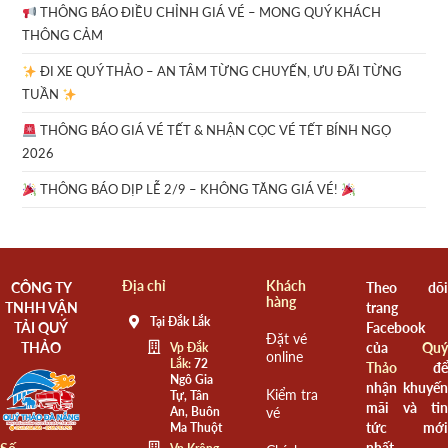
THÔNG BÁO ĐIỀU CHỈNH GIÁ VÉ – MONG QUÝ KHÁCH
THÔNG CẢM
ĐI XE QUÝ THẢO – AN TÂM TỪNG CHUYẾN, ƯU ĐÃI TỪNG
TUẦN
THÔNG BÁO GIÁ VÉ TẾT & NHẬN CỌC VÉ TẾT BÍNH NGỌ
2026
THÔNG BÁO DỊP LỄ 2/9 – KHÔNG TĂNG GIÁ VÉ!
Địa chỉ
Khách
CÔNG TY
Theo dõi
hàng
TNHH VẬN
trang
Tại Đắk Lắk
TẢI QUÝ
Facebook
Đặt vé
THẢO
của
Quý
Vp Đắk
online
Lắk:
72
Thảo
để
Ngô Gia
nhận khuyến
Kiểm tra
Tự, Tân
mãi và tin
An, Buôn
vé
tức mới
Ma Thuột
nhất.