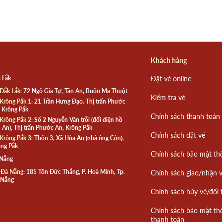
Khách hàng
 Lắk
Đặt vé online
Đắk Lắk:
72 Ngô Gia Tự, Tân An, Buôn Ma Thuột
Kiểm tra vé
Krông Pắk 1:
21 Trần Hưng Đạo. Thị trấn Phước
 Krông Pắk
Chính sách thanh toán
Krông Pắk 2:
Số 2 Nguyễn Văn trỗi (đối diện hồ
 An), Thị trấn Phước An, Krông Pắk
Chính sách đặt vé
Krông Pắk 3:
Thôn 3, Xã Hòa An (nhà ông Còn),
ng Pắk
Chính sách bảo mật th
 Nẵng
 Đà Nẵng:
185 Tôn Đức Thắng, P. Hoà Minh, Tp.
Chính sách giao/nhận 
 Nẵng
Chính sách hủy vé/đổi 
Chính sách bảo mật th
thanh toán