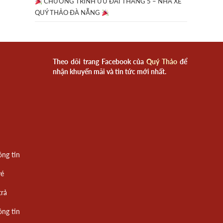
CHƯƠNG TRÌNH ƯU ĐÃI THÁNG 5 – NHÀ XE
QUÝ THẢO ĐÀ NẴNG
Theo dõi trang Facebook của
Quý Thảo
để
nhận khuyến mãi và tin tức mới nhất.
ông tin
vé
trả
ông tin