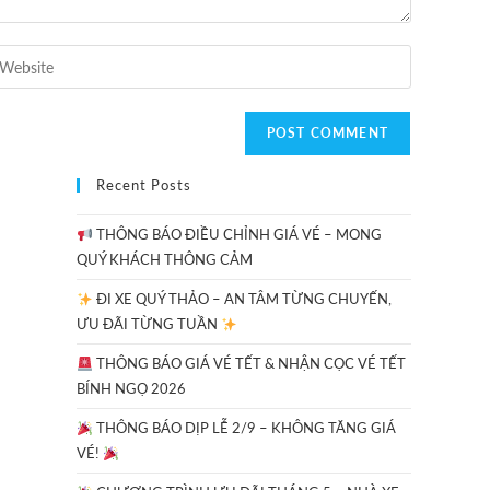
Recent Posts
THÔNG BÁO ĐIỀU CHỈNH GIÁ VÉ – MONG
QUÝ KHÁCH THÔNG CẢM
ĐI XE QUÝ THẢO – AN TÂM TỪNG CHUYẾN,
ƯU ĐÃI TỪNG TUẦN
THÔNG BÁO GIÁ VÉ TẾT & NHẬN CỌC VÉ TẾT
BÍNH NGỌ 2026
THÔNG BÁO DỊP LỄ 2/9 – KHÔNG TĂNG GIÁ
VÉ!