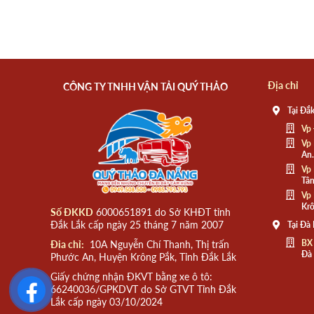
Địa chỉ
CÔNG TY TNHH VẬN TẢI QUÝ THẢO
Tại Đắk
Vp 
Vp 
An.
Vp 
Tân
Vp 
Krô
Số ĐKKD
6000651891 do Sở KHĐT tỉnh
Đắk Lắk cấp ngày 25 tháng 7 năm 2007
Tại Đà
BX
Đia chỉ:
10A Nguyễn Chí Thanh, Thị trấn
Đà
Phước An, Huyện Krông Pắk, Tỉnh Đắk Lắk
Giấy chứng nhận ĐKVT bằng xe ô tô:
66240036/GPKDVT do Sở GTVT Tỉnh Đắk
Lắk cấp ngày 03/10/2024